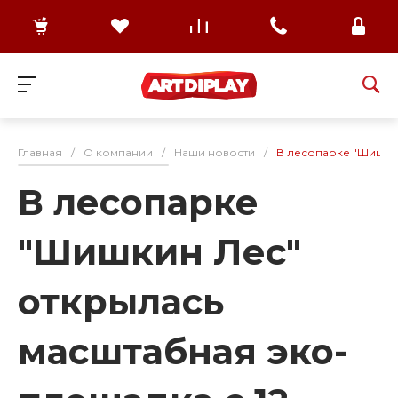
Главная
/
О компании
/
Наши новости
/
В лесопарке "Шишкин
В лесопарке
"Шишкин Лес"
открылась
масштабная эко-