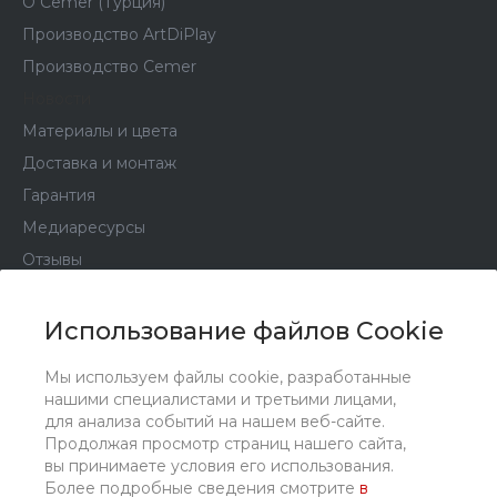
О Сemer (Турция)
Производство ArtDiPlay
Производство Cemer
Новости
Материалы и цвета
Доставка и монтаж
Гарантия
Медиаресурсы
Отзывы
Партнеры
Политика конфиденциальности
Использование файлов Cookie
Уведомление об авторских правах
Мы используем файлы cookie, разработанные
Пользовательское соглашение
нашими специалистами и третьими лицами,
для анализа событий на нашем веб-сайте.
Продолжая просмотр страниц нашего сайта,
Каталог
вы принимаете условия его использования.
Более подробные сведения смотрите
в