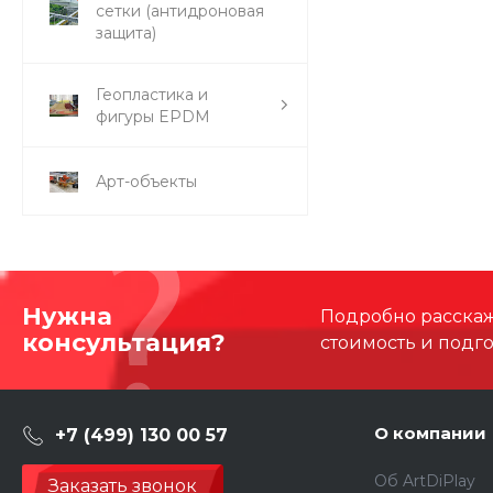
сетки (антидроновая
защита)
Геопластика и
фигуры EPDM
Арт-объекты
Нужна
Подробно расскаже
консультация?
стоимость и подг
О компании
+7 (499) 130 00 57
Об ArtDiPlay
Заказать звонок