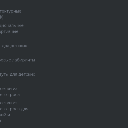
тектурные
Ф)
циональные
ортивные
 для детских
ровые лабиринты
туты для детских
сетки из
его троса
сетки из
ого троса для
ний и
й