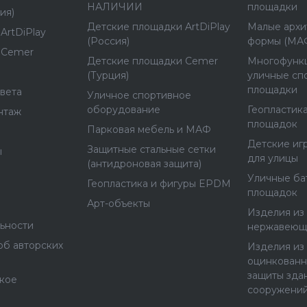
НАЛИЧИИ
площадки
ия)
Детские площадки ArtDiPlay
Малые архи
ArtDiPlay
(Россия)
формы (МА
 Cemer
Детские площадки Cemer
Многофунк
(Турция)
уличные сп
площадки
вета
Уличное спортивное
оборудование
Геопластика
нтаж
площадок
Парковая мебель и МАФ
Детские иг
Защитные стальные сетки
ы
для улицы
(антидроновая защита)
Уличные ба
Геопластика и фигуры EPDM
площадок
Арт-объекты
Изделия из 
ьности
нержавеющ
об авторских
Изделия из 
оцинкованн
защиты зда
ское
сооружени