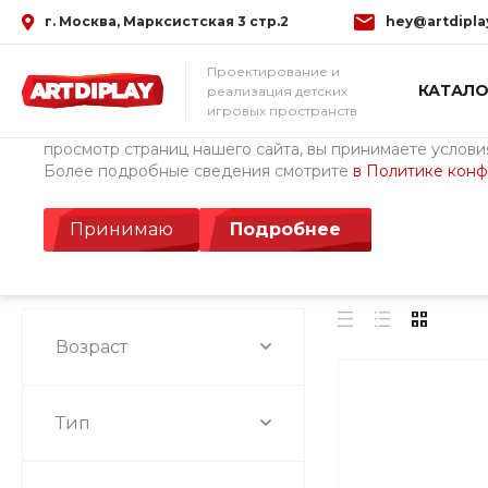
г. Москва, Марксистская 3 стр.2
hey@artdipla
Использование файлов Cookie
Проектирование и
КАТАЛО
реализация детских
Мы используем файлы cookie, разработанные нашими с
игровых пространств
третьими лицами, для анализа событий на нашем веб-с
просмотр страниц нашего сайта, вы принимаете условия
Более подробные сведения смотрите
в Политике кон
Главная
/
Каталог товаров
/
Детские площадки ArtDiPlay (Росс
Башни ДНК
Принимаю
Подробнее
Возраст
Тип