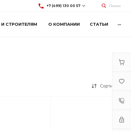
+7 (499) 130 00 57
Поиск
...
 И СТРОИТЕЛЯМ
О КОМПАНИИ
СТАТЬИ
+7 (499) 130 00 57
г. Москва, Марксистская 3
стр.2
Пн-Пт: 9:00-18:00
Cб-Вс: Выходной
hey@artdiplay.ru
Сортировка