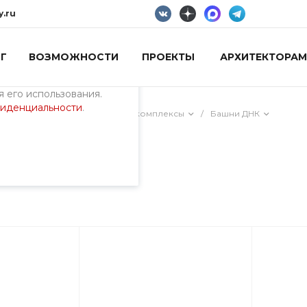
y.ru
Г
ВОЗМОЖНОСТИ
ПРОЕКТЫ
АРХИТЕКТОРАМ
пециалистами и
айте. Продолжая
 его использования.
фиденциальности
.
ия)
/
Лазательные игровые комплексы
/
Башни ДНК