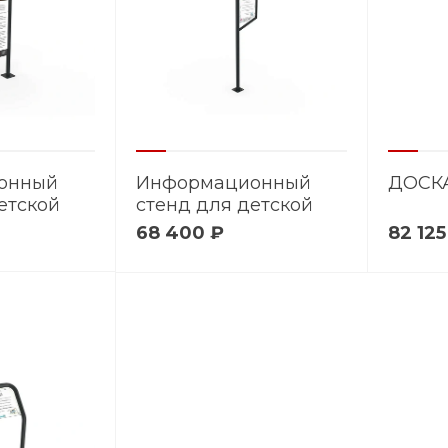
онный
Информационный
ДОСКА
етской
стенд для детской
CA 554
площадки - CA 552
68 400 ₽
82 125