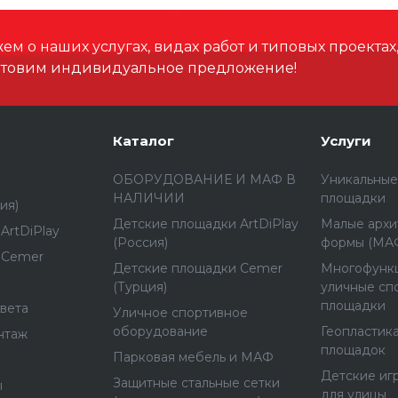
м о наших услугах, видах работ и типовых проектах
отовим индивидуальное предложение!
Каталог
Услуги
ОБОРУДОВАНИЕ И МАФ В
Уникальные
НАЛИЧИИ
площадки
ия)
Детские площадки ArtDiPlay
Малые архи
ArtDiPlay
(Россия)
формы (МА
 Cemer
Детские площадки Cemer
Многофунк
(Турция)
уличные сп
площадки
вета
Уличное спортивное
оборудование
Геопластика
нтаж
площадок
Парковая мебель и МАФ
Детские иг
Защитные стальные сетки
ы
для улицы