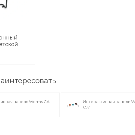
онный
етской
CA 556
заинтересовать
ивная панель Worms CA
Интерактивная панель 
697