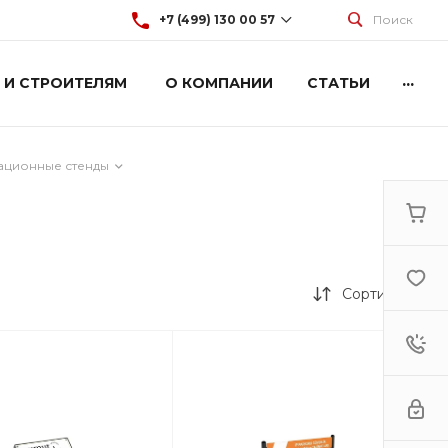
+7 (499) 130 00 57
Поиск
...
 И СТРОИТЕЛЯМ
О КОМПАНИИ
СТАТЬИ
+7 (499) 130 00 57
г. Москва, Марксистская 3
стр.2
Пн-Пт: 9:00-18:00
Cб-Вс: Выходной
ционные стенды
hey@artdiplay.ru
Сортировка