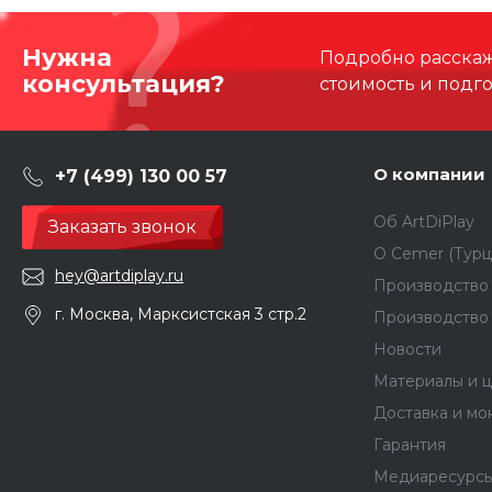
Нужна
Подробно расскаже
консультация?
стоимость и подг
О компании
+7 (499) 130 00 57
Об ArtDiPlay
Заказать звонок
О Сemer (Турц
hey@artdiplay.ru
Производство 
г. Москва, Марксистская 3 стр.2
Производство
Новости
Материалы и ц
Доставка и мо
Гарантия
Медиаресурс