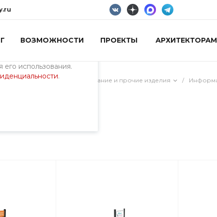
y.ru
Г
ВОЗМОЖНОСТИ
ПРОЕКТЫ
АРХИТЕКТОРАМ
пециалистами и
айте. Продолжая
 его использования.
фиденциальности
.
/
Интерактивное оборудование и прочие изделия
/
Информа
стенды