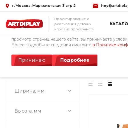
г. Москва, Марксистская 3 стр.2
hey@artdipla
Использование файлов Cookie
Проектирование и
КАТАЛО
реализация детских
Мы используем файлы cookie, разработанные нашими с
игровых пространств
третьими лицами, для анализа событий на нашем веб-с
просмотр страниц нашего сайта, вы принимаете условия
Более подробные сведения смотрите
в Политике кон
Главная
/
Каталог товаров
/
Детские площадки Cemer (Турция)
Информационные 
Принимаю
Подробнее
Ширина, мм
Высота, мм