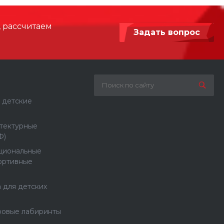
, рассчитаем
Задать вопрос
 детские
тектурные
Ф)
циональные
ортивные
 для детских
ровые лабиринты