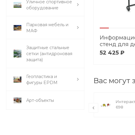
Уличное спортивное
оборудование
Парковая мебель и
МАФ
Информаци
стенд для д
Защитные стальные
площадки - 
52 425 ₽
сетки (антидроновая
защита)
Геопластика и
Вас могут 
фигуры EPDM
Арт-объекты
Информационный стенд для
Интеракт
детской площадки - CA 552
698
68 400 ₽ / шт