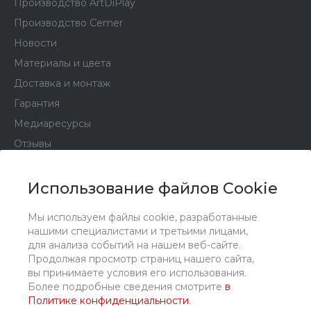
Производство ArtDiPlay
Производство Cemer
Новости
Материалы и цвета
Доставка и монтаж
Гарантия
Медиаресурсы
Отзывы
Партнеры
Политика конфиденциальности
Использование файлов Cookie
Уведомление об авторских правах
Мы используем файлы cookie, разработанные
Пользовательское соглашение
нашими специалистами и третьими лицами,
для анализа событий на нашем веб-сайте.
Продолжая просмотр страниц нашего сайта,
Каталог
вы принимаете условия его использования.
Более подробные сведения смотрите
в
Политике конфиденциальности
.
Услуги