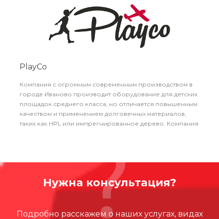
полноценную работу с нержавеющей сталью и
собственную порошковую покраску, делают
ЛансКомплект одним из наиболее качественных
производителей в РФ. Компания ArtDiPlay является
эксклюзивным дилером ЛансКомплект в Москве и МО.
PlayCo
Компания с огромным современным производством в
городе Иваново производит оборудование для детских
площадок среднего класса, но отличается повышенным
качеством и применением долговечных материалов,
таких как HPL или импрегнированное дерево. Компания
имеет практически полный цикл производства, что
позволяет превосходно контролировать все этапы
производства, делая свою продукцию качественной и
быстрой. Компания ArtDiPlay является эксклюзивным
дилером PlayCo в Москве и МО.
Нужна консультация?
Подробно расскажем о наших услугах, видах