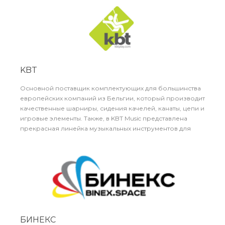
ArtDiPlay является эксклюзивным представителем Cemer
в России с 2022 года.
KBT
Основной поставщик комплектующих для большинства
европейских компаний из Бельгии, который производит
качественные шарниры, сидения качелей, канаты, цепи и
игровые элементы. Также, в KBT Music представлена
прекрасная линейка музыкальных инструментов для
уличных детских площадок. Компания ArtDiPlay является
давним партнёром KBT.
БИНЕКС