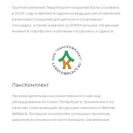
Группа компаний Территория покрытий была основана
в 2009 году и является одним из ведущих изготовителей
резиновых покрытий для детских и спортивных
площадок, а также изделий из EPDM крошки. На данный
момент в портфолио компании построено и сдано в
эксплуатацию более 300 000 кв.м. покрытий (и более
700 площадок).
ЛансКомплект
Производитель высококачественного хай-энд
оборудования из Санкт-Петербурга, технически и по
качеству повторяющий продукцию именитого Berliner
Seilfabrik. Большое количество успешных проектов,
широкие возможности кастомизации, налаженные
поставки высококачественных импортных элементов и
большое собственное производство, включая