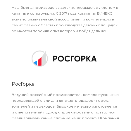
Наш бренд производства детских площадок с уклоном в
канатные конструкции. С 2017 года компания БИНЕКС
активно развивала свой ассортимент и компетенции в
самых разных областях производства детских площадок,
во многом переняв опыт Kompan и пойдя дальше!
Компания ArtDiPlay поставляет продукцию Бинекс в
Москве и МО.
РосГорка
Ведущий российский производитель комплектующих из
нержавеющей стали для детских площадок - горок,
тоннелей и переходов. Высокое качество изготовления
и ответственный подход к проектированию позволяют
реализовывать самые сложные наши проекты! Компания
ArtDiPlay является давним партнёром РосГорки.