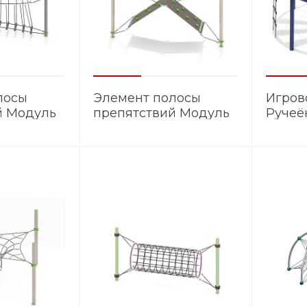
лосы
Элемент полосы
Игров
й Модуль
препятствий Модуль
Ручеё
ЭМ.008