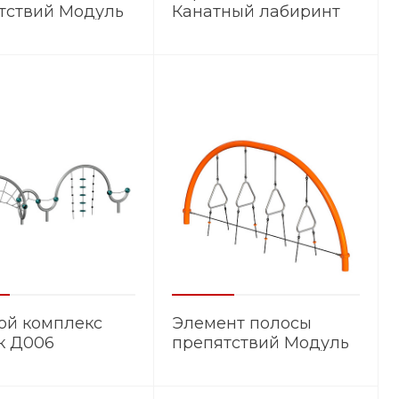
тствий Модуль
Канатный лабиринт
5
КЛ.002
ой комплекс
Элемент полосы
к Д006
препятствий Модуль
ЭМ.026