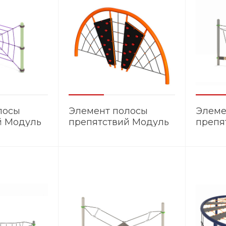
лосы
Элемент полосы
Элеме
й Модуль
препятствий Модуль
препя
ЭМ.027
ЭМ.02