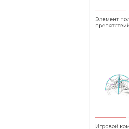
Элемент по
препятстви
ЭМ.010
Игровой ко