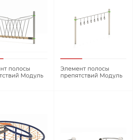
нт полосы
Элемент полосы
тствий Модуль
препятствий Модуль
3
ЭМ.019