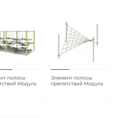
нт полосы
Элемент полосы
тствий Модуль
препятствий Модуль
9
ЭМ.006