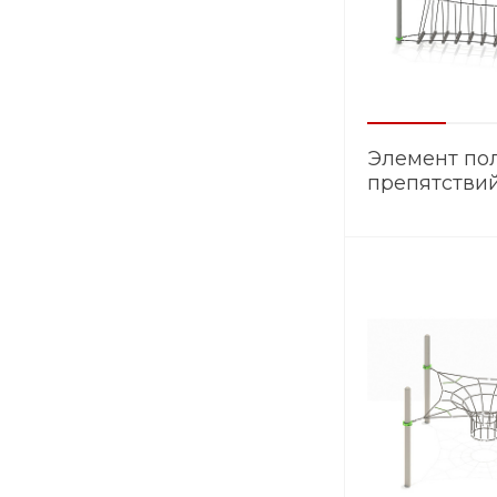
Элемент по
препятстви
ЭМ.007