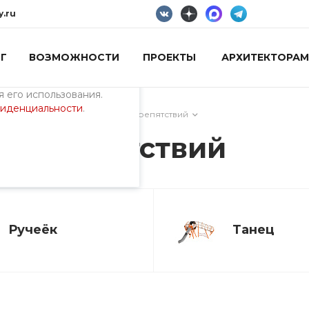
y.ru
Г
ВОЗМОЖНОСТИ
ПРОЕКТЫ
АРХИТЕКТОРАМ
пециалистами и
айте. Продолжая
 его использования.
фиденциальности
.
ия)
/
Лабиринты и полосы препятствий
сы препятствий
Ручеёк
Танец