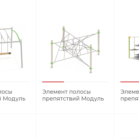
лосы
Элемент полосы
Элеме
й Модуль
препятствий Модуль
препя
ЭМ.004
ЭМ.02