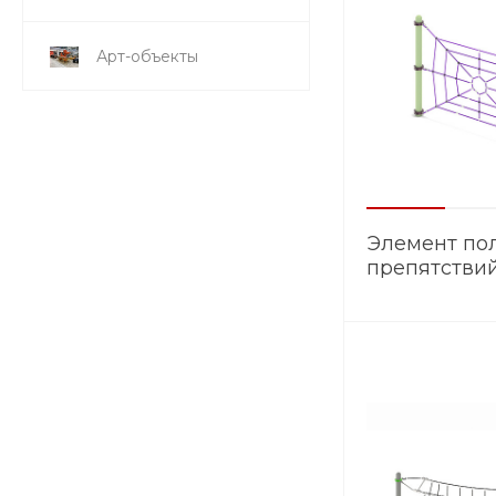
Арт-объекты
Элемент по
препятстви
ЭМ.001