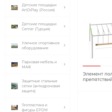
Детские площадки
ArtDiPlay (Россия)
Детские площадки
Cemer (Турция)
Уличное спортивное
оборудование
Парковая мебель и
МАФ
Элемент по
препятстви
Защитные стальные
ЭМ.024
сетки (антидроновая
защита)
Геопластика и
фигуры EPDM