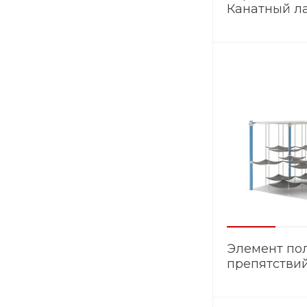
Канатный л
КЛ.003
Элемент по
препятстви
ЭМ.028