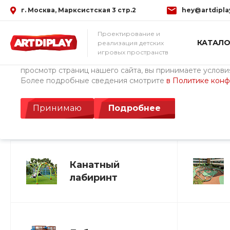
г. Москва, Марксистская 3 стр.2
hey@artdipla
Использование файлов Cookie
Проектирование и
КАТАЛО
реализация детских
Мы используем файлы cookie, разработанные нашими с
игровых пространств
третьими лицами, для анализа событий на нашем веб-с
просмотр страниц нашего сайта, вы принимаете условия
Более подробные сведения смотрите
в Политике кон
Главная
/
Каталог товаров
/
Детские площадки ArtDiPlay (Росс
Лабиринты и поло
Принимаю
Подробнее
Канатный
лабиринт