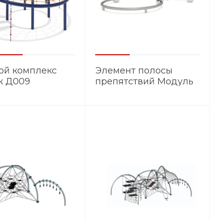
ой комплекс
Элемент полосы
к Д009
препятствий Модуль
ЭМ.030