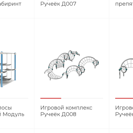
абиринт
Ручеёк Д007
препя
ЭМ.02
лосы
Игровой комплекс
Игров
й Модуль
Ручеёк Д008
Ручеё