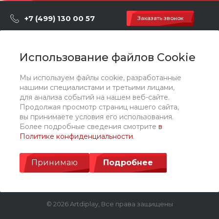
+7 (499) 130 00 57
Заказать звонок
hey@artdiplay.ru
г. Москва, Марксистская 3 стр.2
Использование файлов Cookie
Мы используем файлы cookie, разработанные
О компании
нашими специалистами и третьими лицами,
для анализа событий на нашем веб-сайте.
Продолжая просмотр страниц нашего сайта,
Каталог
вы принимаете условия его использования.
Более подробные сведения смотрите
в
Политике конфиденциальности
.
Услуги
Принимаю
Подробнее
© 2026 Artdiplay, Все права защищены