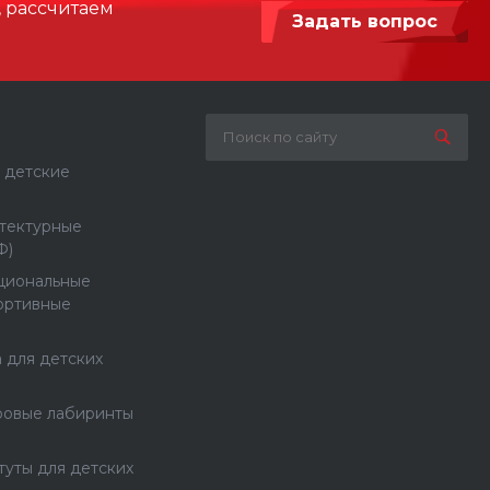
, рассчитаем
Задать вопрос
 детские
тектурные
Ф)
циональные
ортивные
 для детских
ровые лабиринты
туты для детских