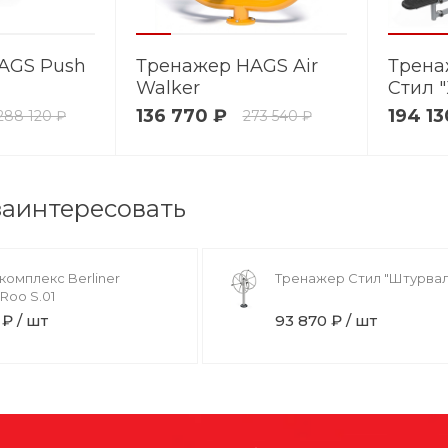
AGS Push
Тренажер HAGS Air
Трена
Walker
Стил 
136 770 ₽
194 13
288 120 ₽
273 540 ₽
заинтересовать
комплекс Berliner
Тренажер Стил "Штурвал
 Roo S.01
₽ / шт
93 870 ₽ / шт