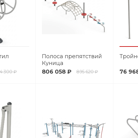
тил
Полоса препятствий
Тройн
Куница
806 058 ₽
76 96
4 300 ₽
895 620 ₽