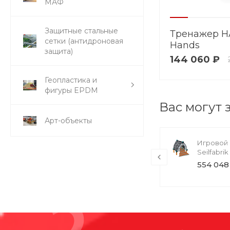
МАФ
Защитные стальные
Тренажер H
сетки (антидроновая
Hands
защита)
144 060 ₽
Геопластика и
фигуры EPDM
Вас могут 
Арт-объекты
Тренажер HAGS Ski Stepper
Игровой 
Seilfabrik
146 736 ₽ / шт
554 048 