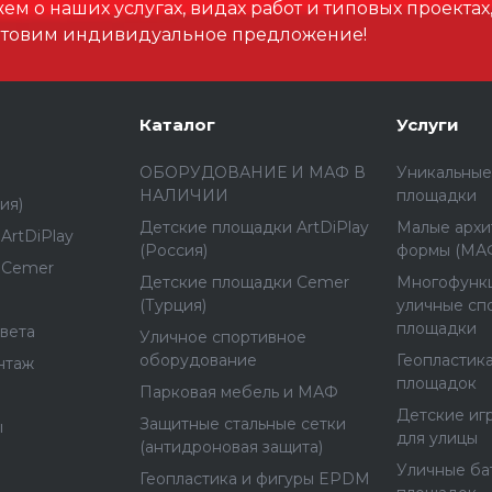
м о наших услугах, видах работ и типовых проектах
отовим индивидуальное предложение!
Каталог
Услуги
ОБОРУДОВАНИЕ И МАФ В
Уникальные
НАЛИЧИИ
площадки
ия)
Детские площадки ArtDiPlay
Малые архи
ArtDiPlay
(Россия)
формы (МА
 Cemer
Детские площадки Cemer
Многофунк
(Турция)
уличные сп
площадки
вета
Уличное спортивное
оборудование
Геопластика
нтаж
площадок
Парковая мебель и МАФ
Детские иг
Защитные стальные сетки
ы
для улицы
(антидроновая защита)
Уличные ба
Геопластика и фигуры EPDM