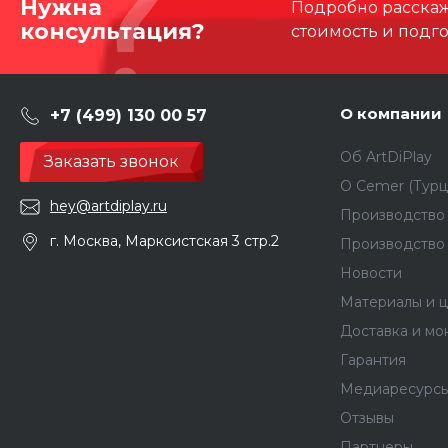
Нужна
Подробно расскаже
консультация?
стоимость и подг
О компании
+7 (499) 130 00 57
Об ArtDiPlay
Заказать звонок
О Сemer (Турц
hey@artdiplay.ru
Производство 
г. Москва, Марксистская 3 стр.2
Производство
Новости
Материалы и ц
Доставка и мо
Гарантия
Медиаресурс
Отзывы
Партнеры