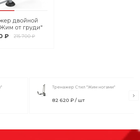
жер двойной
"Жим от груди"
0 ₽
215 700 ₽
"
Тренажер Стил "Жим ногами"
82 620 ₽ / шт