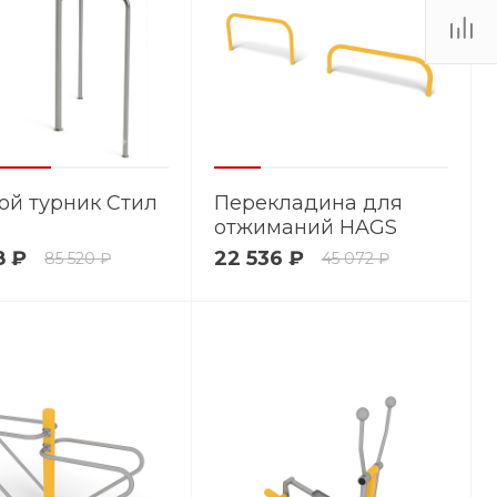
ой турник Стил
Перекладина для
отжиманий HAGS
Inshape Push Up
8 ₽
22 536 ₽
85 520 ₽
45 072 ₽