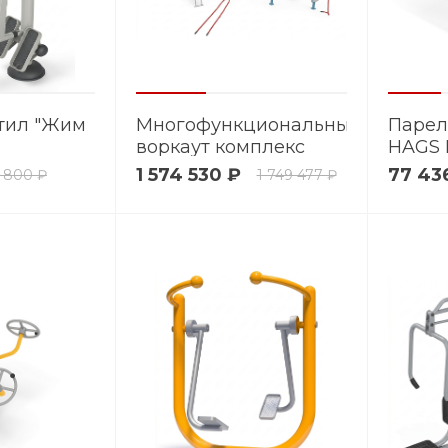
тил "Жим
Многофункциональный
Парел
воркаут комплекс
HAGS P
Сириус
1 574 530 ₽
77 43
 800 ₽
1 749 477 ₽