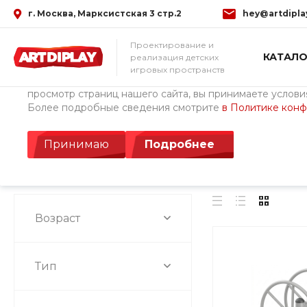
г. Москва, Марксистская 3 стр.2
hey@artdipla
Использование файлов Cookie
Проектирование и
КАТАЛО
реализация детских
Мы используем файлы cookie, разработанные нашими с
игровых пространств
третьими лицами, для анализа событий на нашем веб-с
просмотр страниц нашего сайта, вы принимаете условия
Более подробные сведения смотрите
в Политике кон
Главная
/
Каталог товаров
/
ОБОРУДОВАНИЕ И МАФ В НАЛИЧ
Уличное спортивно
Принимаю
Подробнее
Возраст
Тип