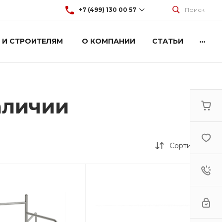
+7 (499) 130 00 57
Поиск
...
 И СТРОИТЕЛЯМ
О КОМПАНИИ
СТАТЬИ
+7 (499) 130 00 57
г. Москва, Марксистская 3
стр.2
Пн-Пт: 9:00-18:00
Cб-Вс: Выходной
hey@artdiplay.ru
аличии
Сортировка