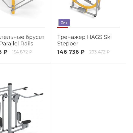
Хит
лельные брусья
Тренажер HAGS Ski
arallel Rails
Stepper
6 ₽
146 736 ₽
154 872 ₽
293 472 ₽