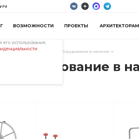
y.ru
Г
ВОЗМОЖНОСТИ
ПРОЕКТЫ
АРХИТЕКТОРАМ
пециалистами и
айте. Продолжая
 его использования.
фиденциальности
.
ИИ
/
Уличное спортивное оборудование в наличии
е оборудование в н