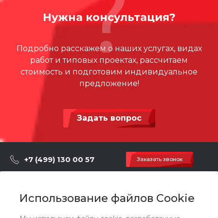
Нужна консультация?
Подробно расскажем о наших услугах, видах
работ и типовых проектах, рассчитаем
стоимость и подготовим индивидуальное
предложение!
Задать вопрос
+7 (499) 130 00 57
Заказать звонок
hey@artdiplay.ru
г. Москва, Марксистская 3 стр.2
Использование файлов Cookie