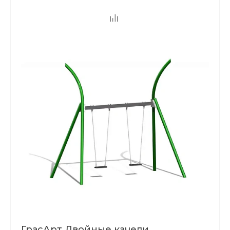
ГрасАрт Двойные качели