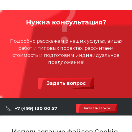
Нужна консультация?
Подробно расскажем о наших услугах, видах
работ и типовых проектах, рассчитаем
стоимость и подготовим индивидуальное
предложение!
Задать вопрос
+7 (499) 130 00 57
Заказать звонок
hey@artdiplay.ru
г. Москва, Марксистская 3 стр.2
Использование файлов Cookie