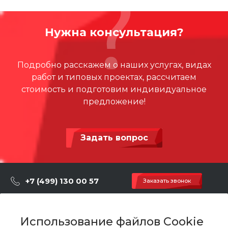
Нужна консультация?
Подробно расскажем о наших услугах, видах
работ и типовых проектах, рассчитаем
стоимость и подготовим индивидуальное
предложение!
Задать вопрос
+7 (499) 130 00 57
Заказать звонок
hey@artdiplay.ru
г. Москва, Марксистская 3 стр.2
Использование файлов Cookie