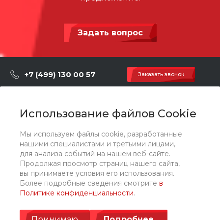
Задать вопрос
+7 (499) 130 00 57
Заказать звонок
hey@artdiplay.ru
г. Москва, Марксистская 3 стр.2
Использование файлов Cookie
Мы используем файлы cookie, разработанные
О компании
нашими специалистами и третьими лицами,
для анализа событий на нашем веб-сайте.
Продолжая просмотр страниц нашего сайта,
Каталог
вы принимаете условия его использования.
Более подробные сведения смотрите
в
Политике конфиденциальности
.
Услуги
Принимаю
Подробнее