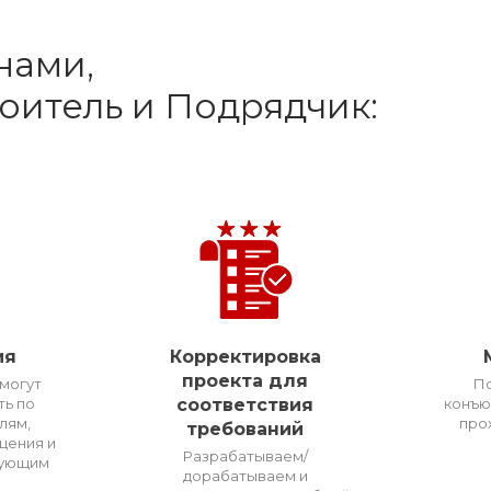
нами,
роитель и Подрядчик:
ия
Корректировка
проекта для
могут
П
ть по
соответствия
конъю
лям,
про
требований
щения и
Разрабатываем/
вующим
дорабатываем и