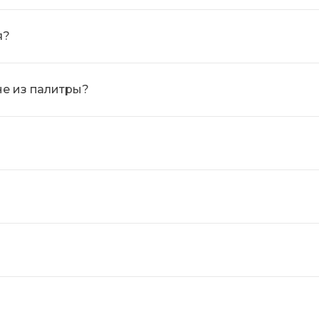
я?
не из палитры?
?