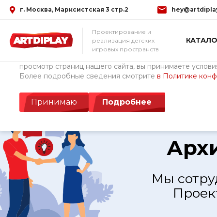
г. Москва, Марксистская 3 стр.2
hey@artdipla
Использование файлов Cookie
Проектирование и
КАТАЛО
реализация детских
Мы используем файлы cookie, разработанные нашими с
игровых пространств
третьими лицами, для анализа событий на нашем веб-с
просмотр страниц нашего сайта, вы принимаете условия
Более подробные сведения смотрите
в Политике кон
Главная
/
Архитекторам и строителям
Принимаю
Подробнее
Арх
Мы сотру
Проек