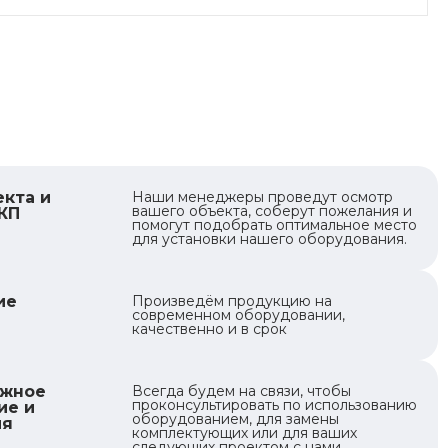
кта и
Наши менеджеры проведут осмотр
вашего объекта, соберут пожелания и
КП
помогут подобрать оптимальное место
для установки нашего оборудования.
ие
Произведём продукцию на
современном оборудовании,
качественно и в срок
ажное
Всегда будем на связи, чтобы
проконсультировать по использованию
ие и
оборудованием, для замены
ия
комплектующих или для ваших
следующих проектом с нами.