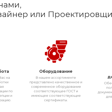
нами,
изайнер или Проектировщи
бота
Оборудование
д
ас на
В нашем ассортименте
ботки
представлено качественное и
Обе
вая
современное оборудование
по
ации по
соответствующее ГОСТ и
докумен
пции и
имеющее соответствующие
для
изацию.
сертификаты.