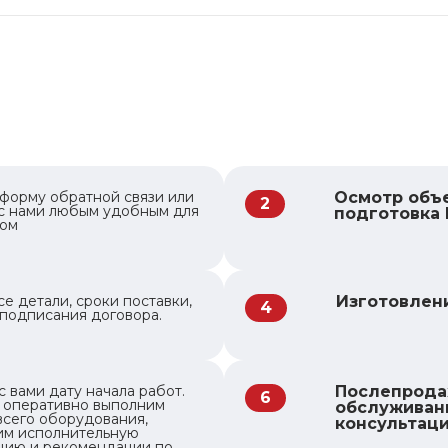
форму обратной связи или
Осмотр объе
2
 с нами любым удобным для
подготовка 
бом
е детали, сроки поставки,
Изготовлен
4
подписания договора.
с вами дату начала работ.
Послепрод
6
 оперативно выполним
обслуживан
всего оборудования,
консультац
им исполнительную
цию и рекомендации по