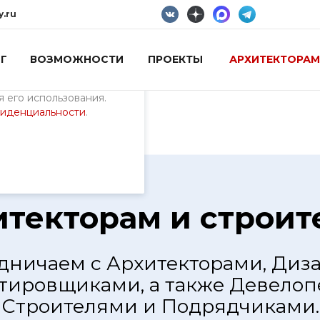
y.ru
Г
ВОЗМОЖНОСТИ
ПРОЕКТЫ
АРХИТЕКТОРАМ
пециалистами и
айте. Продолжая
 его использования.
фиденциальности
.
итекторам и строит
дничаем с Архитекторами, Диз
тировщиками, а также Девелоп
Строителями и Подрядчиками.