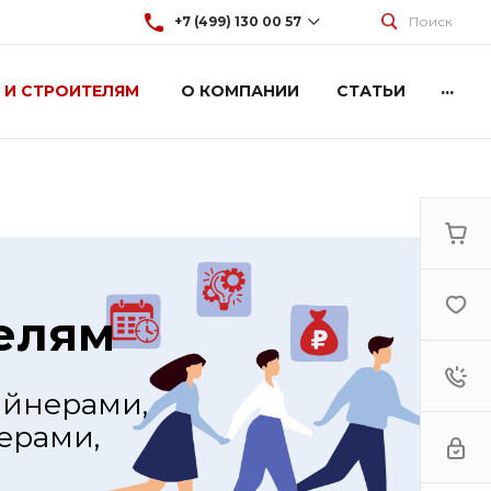
+7 (499) 130 00 57
Поиск
...
 И СТРОИТЕЛЯМ
О КОМПАНИИ
СТАТЬИ
+7 (499) 130 00 57
г. Москва, Марксистская 3
стр.2
Пн-Пт: 9:00-18:00
Cб-Вс: Выходной
hey@artdiplay.ru
елям
айнерами,
ерами,