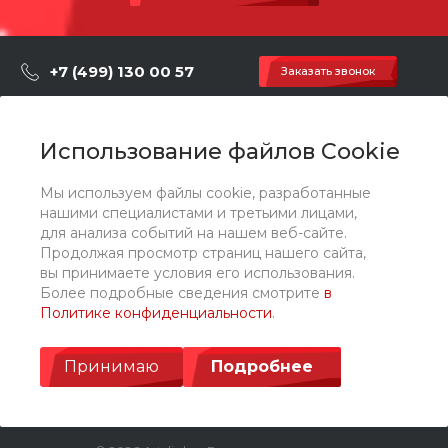
+7 (499) 130 00 57
Заказать звонок
hey@artdiplay.ru
г. Москва, Марксистская 3 стр.2
Использование файлов Cookie
Мы используем файлы cookie, разработанные
О компании
нашими специалистами и третьими лицами,
для анализа событий на нашем веб-сайте.
Продолжая просмотр страниц нашего сайта,
Каталог
вы принимаете условия его использования.
Более подробные сведения смотрите
в
Политике конфиденциальности
.
Услуги
Принимаю
Подробнее