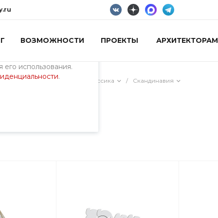
y.ru
Г
ВОЗМОЖНОСТИ
ПРОЕКТЫ
АРХИТЕКТОРАМ
пециалистами и
айте. Продолжая
 его использования.
фиденциальности
.
ия)
/
Детские площадки Классика
/
Скандинавия