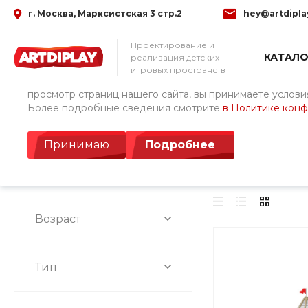
г. Москва, Марксистская 3 стр.2
hey@artdipla
Использование файлов Cookie
Проектирование и
КАТАЛО
реализация детских
Мы используем файлы cookie, разработанные нашими с
игровых пространств
третьими лицами, для анализа событий на нашем веб-с
просмотр страниц нашего сайта, вы принимаете условия
Более подробные сведения смотрите
в Политике кон
Главная
/
Каталог товаров
/
Детские площадки ArtDiPlay (Росс
Скандинавия
Принимаю
Подробнее
Возраст
Тип