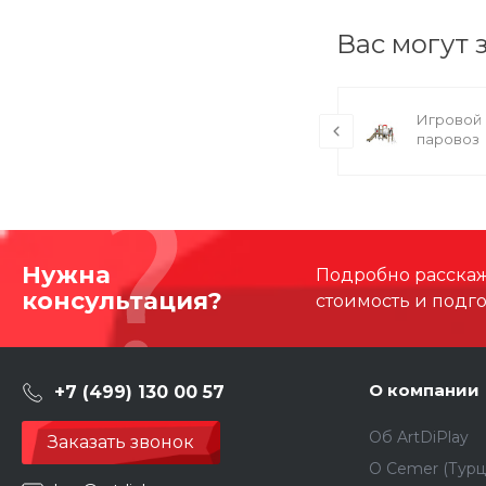
Вас могут 
Игровой комплекс Скандинавия 07
Игровой 
паровоз
Нужна
Подробно расскаже
консультация?
стоимость и подг
О компании
+7 (499) 130 00 57
Об ArtDiPlay
Заказать звонок
О Сemer (Турц