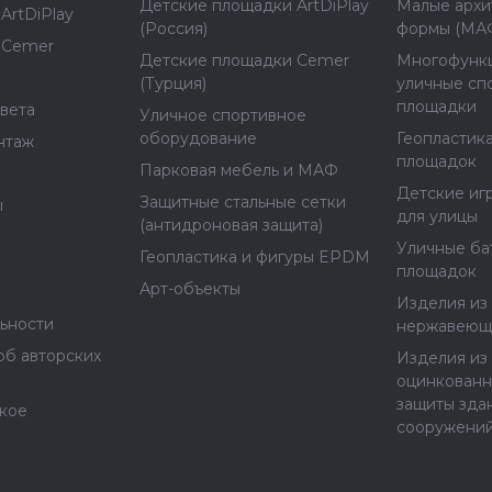
Детские площадки ArtDiPlay
Малые архи
ArtDiPlay
(Россия)
формы (МА
 Cemer
Детские площадки Cemer
Многофунк
(Турция)
уличные сп
площадки
вета
Уличное спортивное
оборудование
Геопластика
нтаж
площадок
Парковая мебель и МАФ
Детские иг
Защитные стальные сетки
ы
для улицы
(антидроновая защита)
Уличные ба
Геопластика и фигуры EPDM
площадок
Арт-объекты
Изделия из 
ьности
нержавеющ
об авторских
Изделия из 
оцинкованн
защиты зда
ское
сооружени