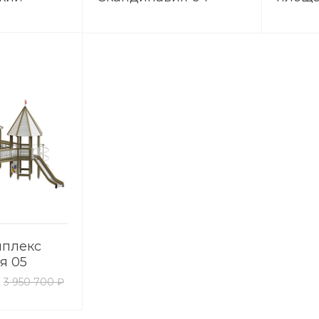
Сканд
мплекс
я 05
3 950 700 ₽