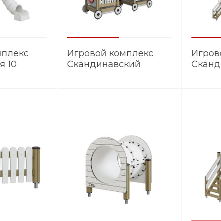
мплекс
Игровой комплекс
Игров
я 10
Скандинавский
Сканд
состав