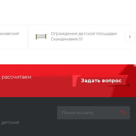
динавский
Ограждение детской площадки
Скандинавия 01
, рассчитаем
Задать вопрос
 детские