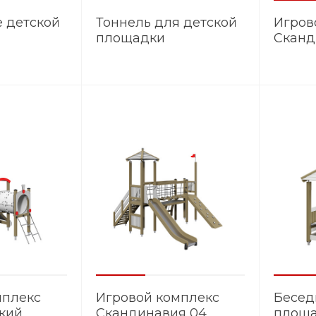
 детской
Тоннель для детской
Игров
площадки
Сканд
я 01
Скандинавия 06
мплекс
Игровой комплекс
Бесед
кий
Скандинавия 04
площ