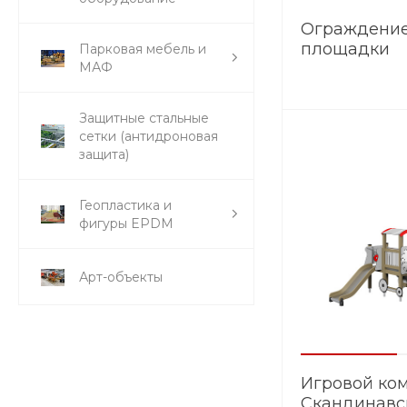
Ограждение
площадки
Парковая мебель и
МАФ
Скандинави
Защитные стальные
сетки (антидроновая
защита)
Геопластика и
фигуры EPDM
Арт-объекты
Игровой ко
Скандинавс