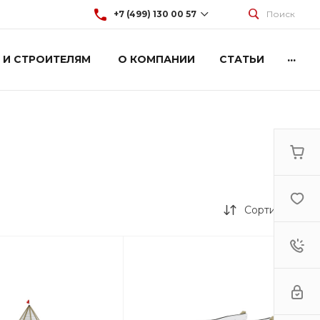
+7 (499) 130 00 57
Поиск
...
 И СТРОИТЕЛЯМ
О КОМПАНИИ
СТАТЬИ
+7 (499) 130 00 57
г. Москва, Марксистская 3
стр.2
Пн-Пт: 9:00-18:00
Cб-Вс: Выходной
hey@artdiplay.ru
Сортировка