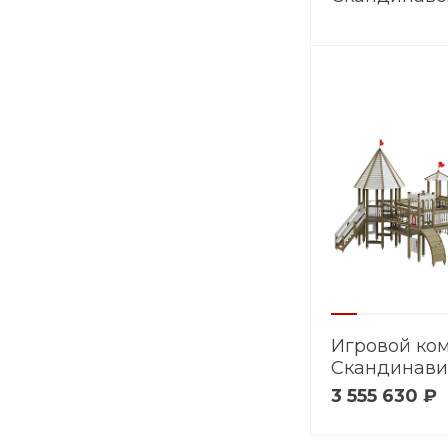
паровоз
Игровой ко
Скандинави
3 555 630 ₽