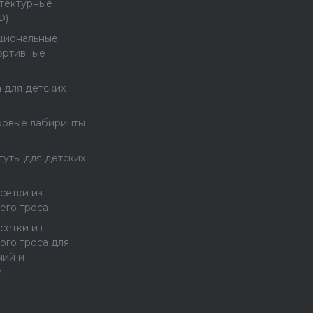
тектурные
Ф)
циональные
ортивные
 для детских
ровые лабиринты
туты для детских
сетки из
его троса
сетки из
ого троса для
ний и
й