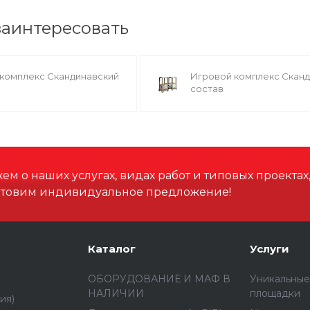
заинтересовать
комплекс Скандинавский
Игровой комплекс Скан
состав
м о наших услугах, видах работ и типовых проектах
отовим индивидуальное предложение!
Каталог
Услуги
ОБОРУДОВАНИЕ И МАФ В
Уникальные
НАЛИЧИИ
площадки
ия)