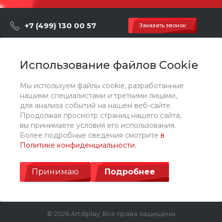
+7 (499) 130 00 57
Заказать звонок
hey@artdiplay.ru
г. Москва, Марксистская 3 стр.2
Использование файлов Cookie
Мы используем файлы cookie, разработанные
О компании
нашими специалистами и третьими лицами,
для анализа событий на нашем веб-сайте.
Продолжая просмотр страниц нашего сайта,
Каталог
вы принимаете условия его использования.
Более подробные сведения смотрите
в
Политике конфиденциальности
.
Услуги
Принимаю
Подробнее
© 2026 Artdiplay, Все права защищены