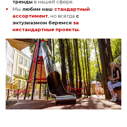
тренды
в нашей сфере.
Мы
любим наш
стандартный
ассортимент
, но всегда
с
энтузиазмом беремся
за
нестандартные проекты.