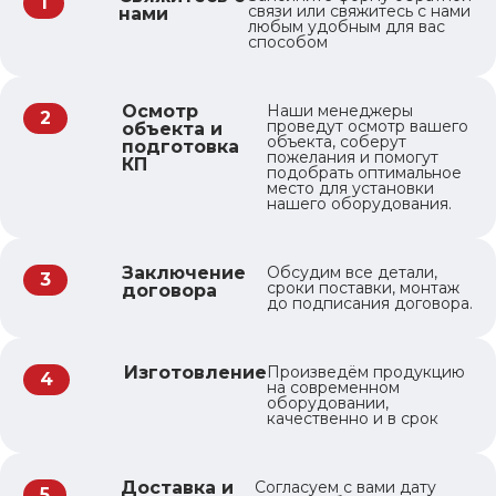
1
связи или свяжитесь с нами
нами
любым удобным для вас
способом
Осмотр
Наши менеджеры
2
проведут осмотр вашего
объекта и
объекта, соберут
подготовка
пожелания и помогут
КП
подобрать оптимальное
место для установки
нашего оборудования.
Заключение
Обсудим все детали,
3
сроки поставки, монтаж
договора
до подписания договора.
Изготовление
Произведём продукцию
4
на современном
оборудовании,
качественно и в срок
Доставка и
Согласуем с вами дату
5