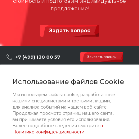
стоимость и подготовим индивидуальное
предложение!
Задать вопрос
+7 (499) 130 00 57
Заказать звонок
hey@artdiplay.ru
г. Москва, Марксистская 3 стр.2
Использование файлов Cookie
Мы используем файлы cookie, разработанные
О компании
нашими специалистами и третьими лицами,
для анализа событий на нашем веб-сайте.
Продолжая просмотр страниц нашего сайта,
Каталог
вы принимаете условия его использования.
Более подробные сведения смотрите
в
Политике конфиденциальности
.
Услуги