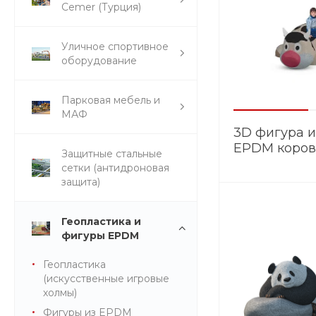
Cemer (Турция)
Уличное спортивное
оборудование
Парковая мебель и
МАФ
3D фигура 
EPDM коров
Защитные стальные
сетки (антидроновая
защита)
Геопластика и
фигуры EPDM
Геопластика
(искусственные игровые
холмы)
Фигуры из EPDM