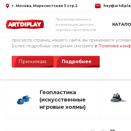
г. Москва, Марксистская 3 стр.2
hey@artdipla
Использование файлов Cookie
Проектирование и
КАТАЛО
реализация детских
Мы используем файлы cookie, разработанные нашими с
игровых пространств
третьими лицами, для анализа событий на нашем веб-с
просмотр страниц нашего сайта, вы принимаете условия
Более подробные сведения смотрите
в Политике кон
Главная
/
Каталог товаров
/
Готовая и объектная геопластика
Готовая и объектна
Принимаю
Подробнее
Геопластика
(искусственные
игровые холмы)