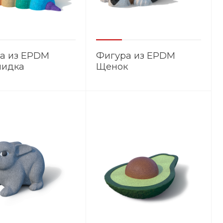
а из EPDM
Фигура из EPDM
мидка
Щенок