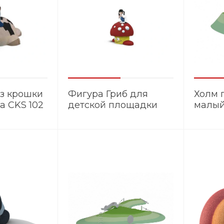
из крошки
Фигура Гриб для
Холм 
а CKS 102
детской площадки
малы
CKS 106