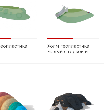
геопластика
Холм геопластика
й
малый с горкой и
зацепами