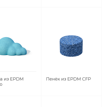
ом с зацепами
тоннелем
а из EPDM
Пенёк из EPDM CFP
о