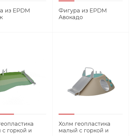
а из EPDM
Фигура из EPDM
к
Авокадо
геопластика
Холм геопластика
 с горкой и
малый с горкой и