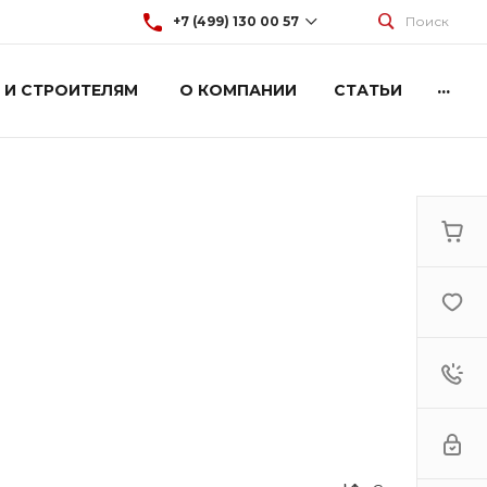
+7 (499) 130 00 57
Поиск
...
 И СТРОИТЕЛЯМ
О КОМПАНИИ
СТАТЬИ
+7 (499) 130 00 57
г. Москва, Марксистская 3
стр.2
Пн-Пт: 9:00-18:00
Cб-Вс: Выходной
hey@artdiplay.ru