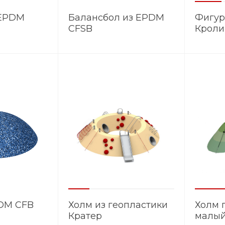
 EPDM
Балансбол из EPDM
Фигур
CFSB
Кроли
PDM CFB
Холм из геопластики
Холм 
Кратер
малый