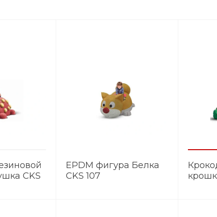
резиновой
EPDM фигура Белка
Кроко
ушка CKS
CKS 107
крошк