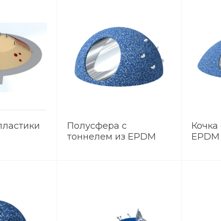
пластики
Полусфера с
Кочка
тоннелем из EPDM
EPDM
CFHT