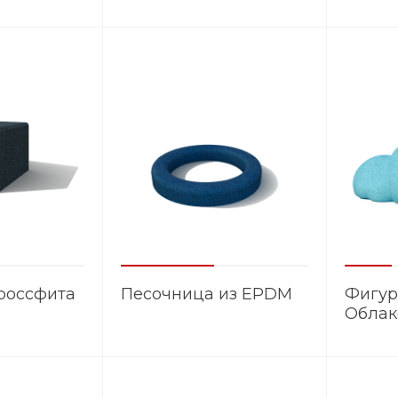
канат
россфита
Песочница из EPDM
Фигур
Облак