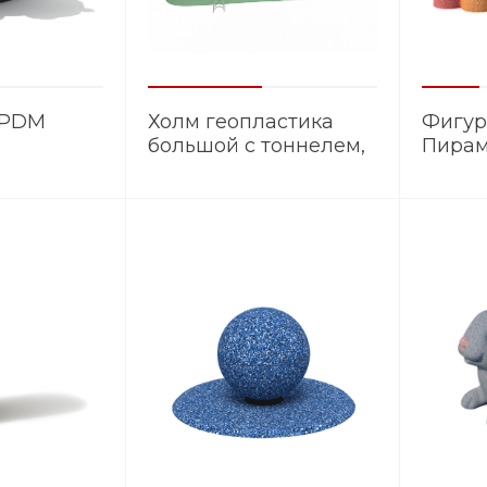
EPDM
Холм геопластика
Фигур
большой с тоннелем,
Пира
горкой и сеткой