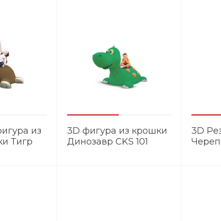
игура из
3D фигура из крошки
3D Ре
и Тигр
Динозавр CKS 101
Череп