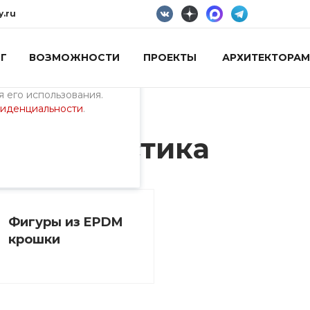
y.ru
Г
ВОЗМОЖНОСТИ
ПРОЕКТЫ
АРХИТЕКТОРАМ
пециалистами и
айте. Продолжая
 его использования.
фиденциальности
.
я геопластика
Фигуры из EPDM
крошки