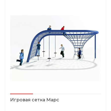
Игровая сетка Марс