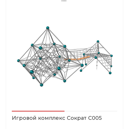
Игровой комплекс Сократ С005