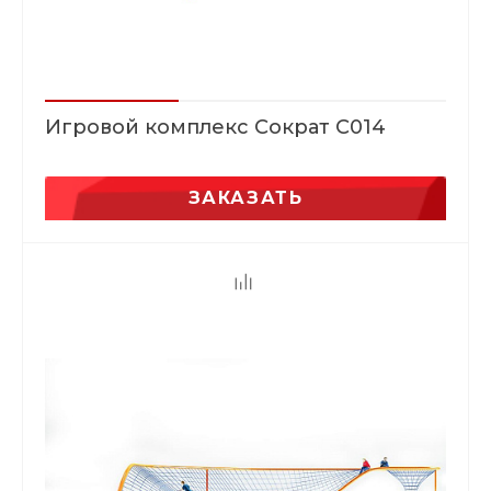
Игровой комплекс Сократ С014
ЗАКАЗАТЬ