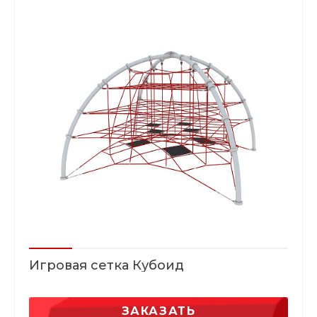
Игровая сетка Кубоид
ЗАКАЗАТЬ