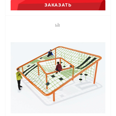
ЗАКАЗАТЬ