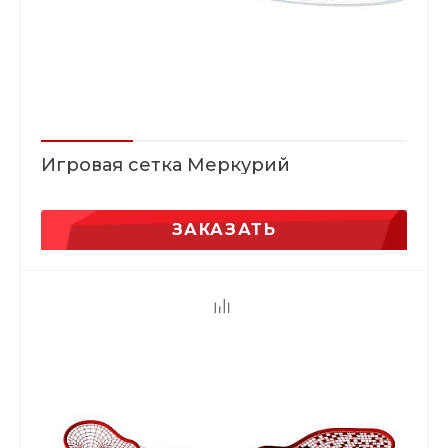
Игровая сетка Меркурий
ЗАКАЗАТЬ