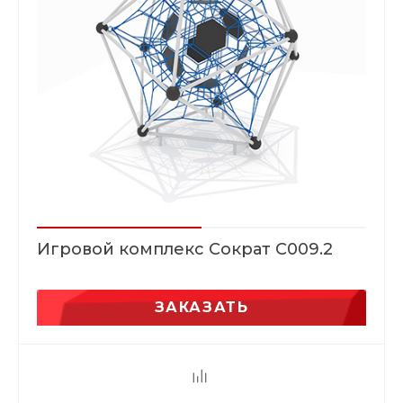
Игровой комплекс Сократ С009.2
ЗАКАЗАТЬ