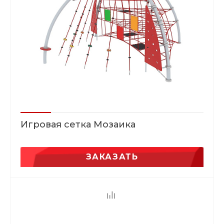
Игровая сетка Мозаика
ЗАКАЗАТЬ