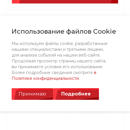
Использование файлов Cookie
Мы используем файлы cookie, разработанные
нашими специалистами и третьими лицами,
для анализа событий на нашем веб-сайте.
Продолжая просмотр страниц нашего сайта,
вы принимаете условия его использования.
Более подробные сведения смотрите
в
Политике конфиденциальности
.
Принимаю
Подробнее