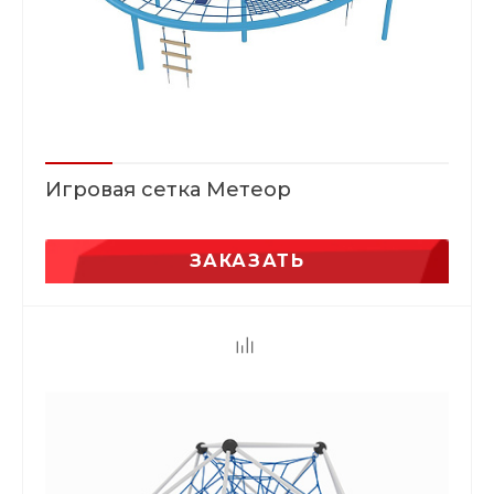
Игровая сетка Метеор
ЗАКАЗАТЬ