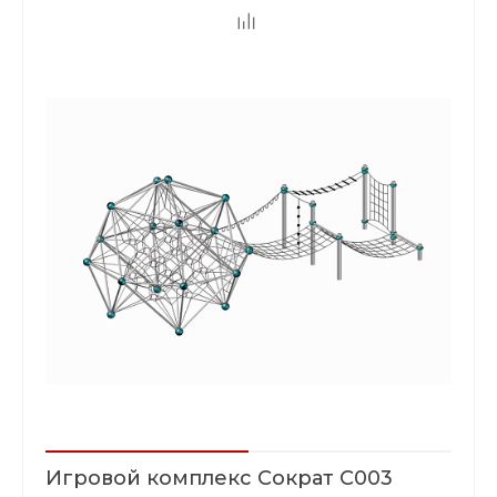
Игровой комплекс Сократ С003