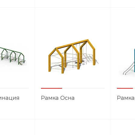
инация
Рамка Осна
Рамка