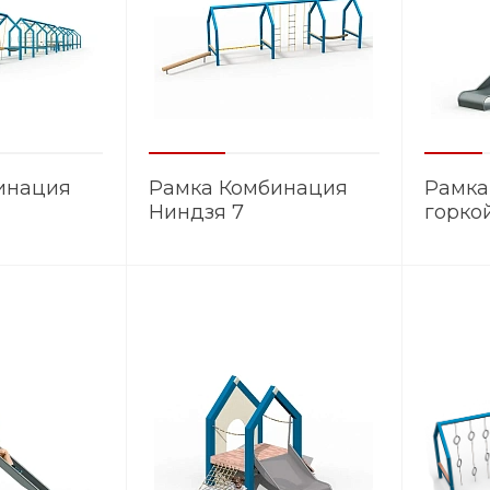
инация
Рамка Комбинация
Рамка
Ниндзя 7
горко