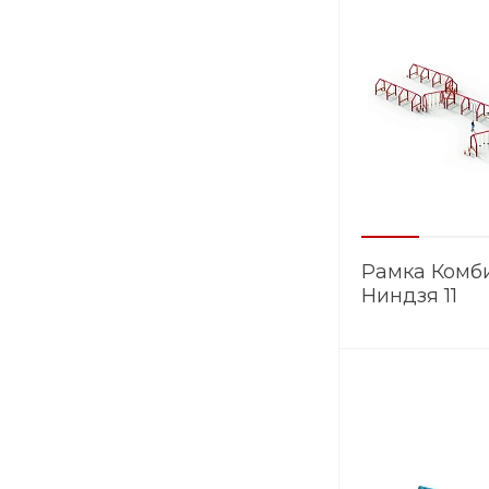
Рамка Комб
Ниндзя 11