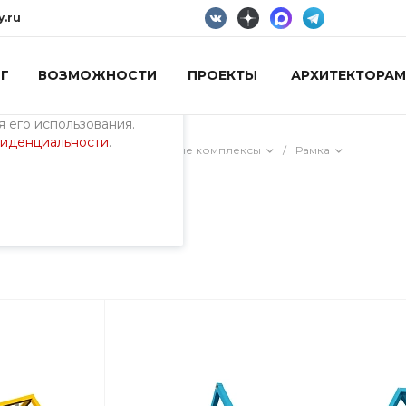
y.ru
Г
ВОЗМОЖНОСТИ
ПРОЕКТЫ
АРХИТЕКТОРАМ
пециалистами и
айте. Продолжая
 его использования.
фиденциальности
.
ия)
/
Универсальные игровые комплексы
/
Рамка