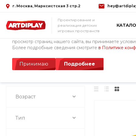
г. Москва, Марксистская 3 стр.2
hey@artdipla
Использование файлов Cookie
Проектирование и
КАТАЛО
реализация детских
Мы используем файлы cookie, разработанные нашими с
игровых пространств
третьими лицами, для анализа событий на нашем веб-с
просмотр страниц нашего сайта, вы принимаете условия
Более подробные сведения смотрите
в Политике кон
Главная
/
Каталог товаров
/
Детские площадки ArtDiPlay (Росс
Рамка
Принимаю
Подробнее
Возраст
Тип