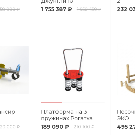
Джунгли 10
2
1 755 387 ₽
232 0
158 000 ₽
1 950 430 ₽
ансир
Платформа на 3
Песоч
пружинах Рогатка
ЭКО
189 090 ₽
495 2
120 000 ₽
210 100 ₽