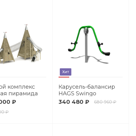
Хит
ой комплекс
Карусель-балансир
ая пирамида
HAGS Swingo
 000 ₽
340 480 ₽
680 960 ₽
00 ₽