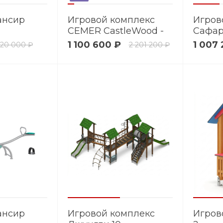
ансир
Игровой комплекс
Игров
CEMER CastleWood -
Сафар
MGCS 101
1 100 600 ₽
1 007
120 000 ₽
2 201 200 ₽
ансир
Игровой комплекс
Игров