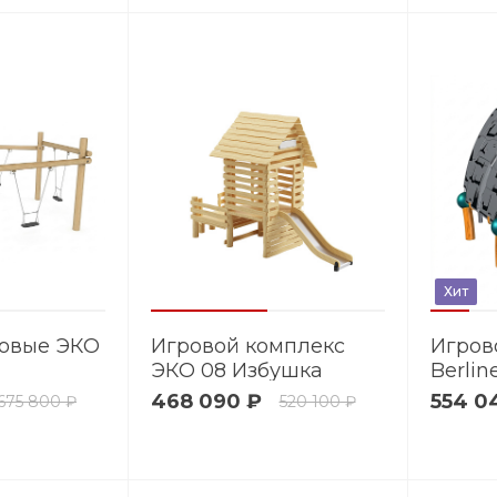
Хит
говые ЭКО
Игровой комплекс
Игров
ЭКО 08 Избушка
Berlin
S.01
468 090 ₽
554 0
675 800 ₽
520 100 ₽