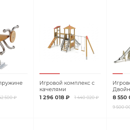
 пружине
Игровой комплекс с
Игров
качелями
Двойн
Скандинавия 16
1 296 018 ₽
8 550
42 500 ₽
1 440 020 ₽
9 500 0