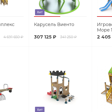
Хит
мплекс
Карусель Виенто
Игров
Море 
307 125 ₽
2 405
4 691 650 ₽
341 250 ₽
Хит