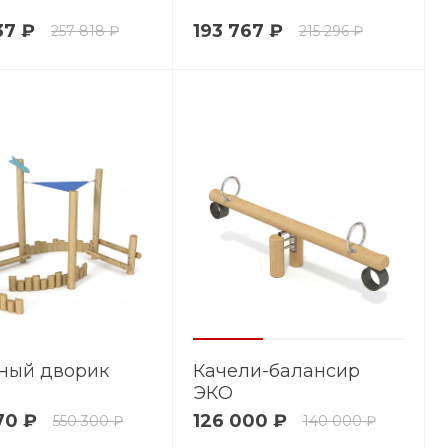
37 ₽
193 767 ₽
257 818 ₽
215 296 ₽
ный дворик
Качели-балансир
ЭКО
70 ₽
126 000 ₽
550 300 ₽
140 000 ₽