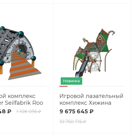
Новинка
ой комплекс
Игровой лазательный
er Seilfabrik Roo
комплекс Хижина
ИХ.2.0 "Мадагаскар"
48 ₽
9 675 645 ₽
1 108 096 ₽
10 750 716 ₽