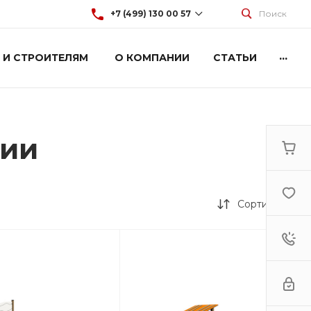
+7 (499) 130 00 57
Поиск
...
 И СТРОИТЕЛЯМ
О КОМПАНИИ
СТАТЬИ
+7 (499) 130 00 57
г. Москва, Марксистская 3
стр.2
Пн-Пт: 9:00-18:00
Cб-Вс: Выходной
hey@artdiplay.ru
чии
Сортировка