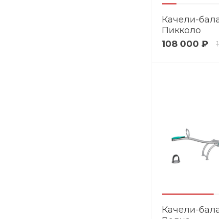
Качели-бал
Пикколо
108 000 ₽
Качели-бал