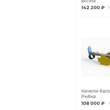
Волна
142 200 ₽
Качели-бал
Рыбка
108 000 ₽