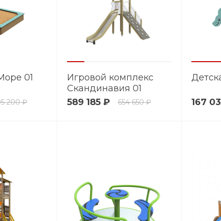
Море 01
Игровой комплекс
Детск
Скандинавия 01
589 185 ₽
167 03
05 200 ₽
654 650 ₽