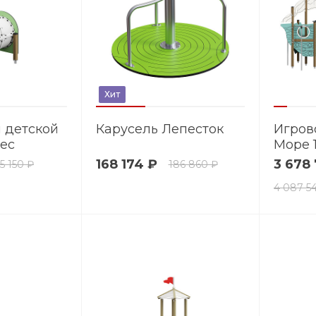
Хит
 детской
Карусель Лепесток
Игров
ес
Море 1
168 174 ₽
3 678
5 150 ₽
186 860 ₽
4 087 5