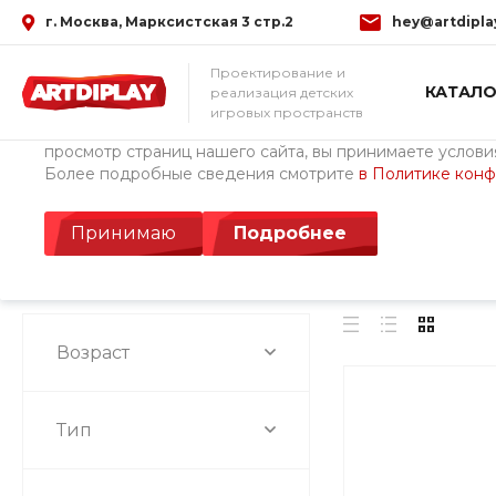
г. Москва, Марксистская 3 стр.2
hey@artdipla
Использование файлов Cookie
Проектирование и
КАТАЛО
реализация детских
Мы используем файлы cookie, разработанные нашими с
игровых пространств
третьими лицами, для анализа событий на нашем веб-с
просмотр страниц нашего сайта, вы принимаете условия
Более подробные сведения смотрите
в Политике кон
Главная
/
Каталог товаров
/
ОБОРУДОВАНИЕ И МАФ В НАЛИЧ
Детское игровое о
Принимаю
Подробнее
Возраст
Тип