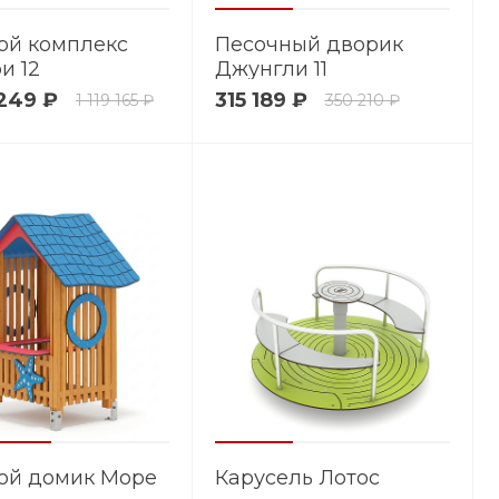
ой комплекс
Песочный дворик
и 12
Джунгли 11
 249 ₽
315 189 ₽
1 119 165 ₽
350 210 ₽
ой домик Море
Карусель Лотос