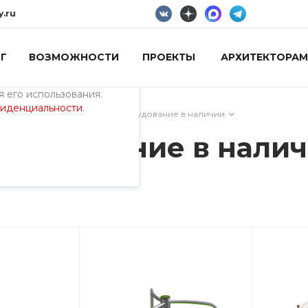
y.ru
Г
ВОЗМОЖНОСТИ
ПРОЕКТЫ
АРХИТЕКТОРАМ
пециалистами и
айте. Продолжая
 его использования.
фиденциальности
.
ИИ
/
Детское игровое оборудование в наличии
борудование в нали