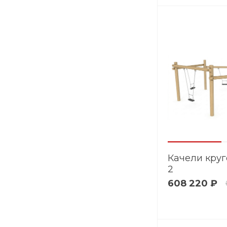
Качели кру
2
608 220 ₽