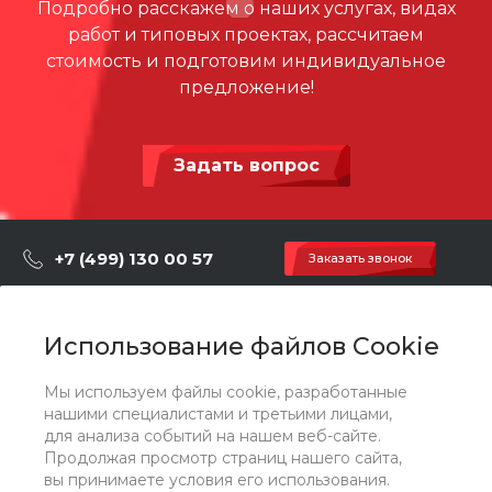
Подробно расскажем о наших услугах, видах
работ и типовых проектах, рассчитаем
стоимость и подготовим индивидуальное
предложение!
Задать вопрос
+7 (499) 130 00 57
Заказать звонок
hey@artdiplay.ru
г. Москва, Марксистская 3 стр.2
Использование файлов Cookie
Мы используем файлы cookie, разработанные
О компании
нашими специалистами и третьими лицами,
для анализа событий на нашем веб-сайте.
Продолжая просмотр страниц нашего сайта,
Каталог
вы принимаете условия его использования.