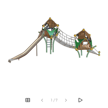
‹
›
1
/
7