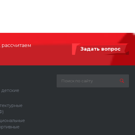
1995
 мм
7895 х 4400
1000
, рассчитаем
Задать вопрос
Армированный синтетический канат,
Нержавеющая сталь, Сталь с
порошковой покраской
Бетонирование / анкерное крепление
 детские
тектурные
Ф)
циональные
ортивные