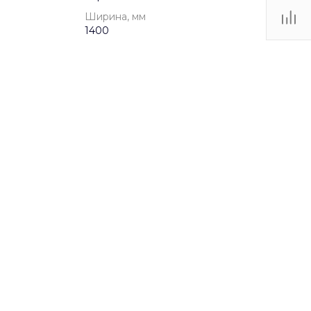
Ширина, мм
1400
от 5 до 12 лет
70bde0g4pz
pvos9blrqikpl41lwtb5c5qib17bsfpb
Игровые комплексы
3.57 МБ
.dwg
4935
1400