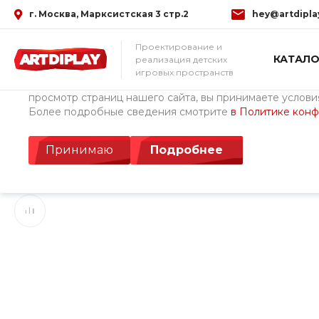
г. Москва, Марксистская 3 стр.2
hey@artdipla
Использование файлов Cookie
Проектирование и
КАТАЛО
реализация детских
Мы используем файлы cookie, разработанные нашими с
игровых пространств
третьими лицами, для анализа событий на нашем веб-с
просмотр страниц нашего сайта, вы принимаете условия
Более подробные сведения смотрите
в Политике кон
Главная
/
Каталог товаров
/
Детские площадки ArtDiPlay (Росс
Рамка Осна
Принимаю
Подробнее