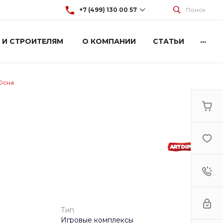
+7 (499) 130 00 57
Поиск
...
 И СТРОИТЕЛЯМ
О КОМПАНИИ
СТАТЬИ
+7 (499) 130 00 57
г. Москва, Марксистская 3
стр.2
Пн-Пт: 9:00-18:00
Cб-Вс: Выходной
Осна
hey@artdiplay.ru
Тип
Игровые комплексы