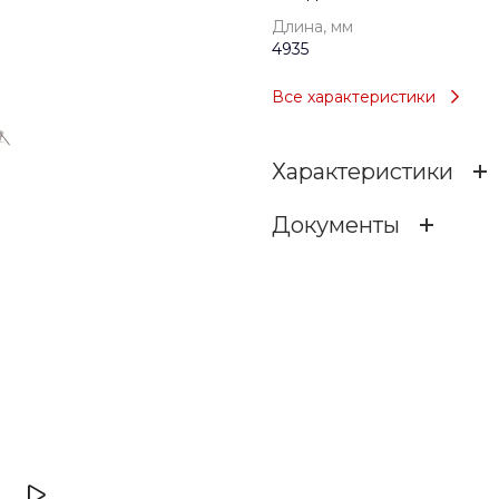
Длина, мм
4935
Все характеристики
Характеристики
Документы
Возраст
7s263f0n4zmu94e9svfi8l
Тип
578.34 КБ
.dwg
Длина, мм
Ширина, мм