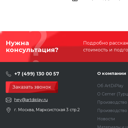
Нужна
Подробно расскаже
консультация?
стоимость и подг
О компании
+7 (499) 130 00 57
Об ArtDiPlay
Заказать звонок
О Сemer (Турц
hey@artdiplay.ru
Производство 
г. Москва, Марксистская 3 стр.2
Производство
Новости
Материалы и ц