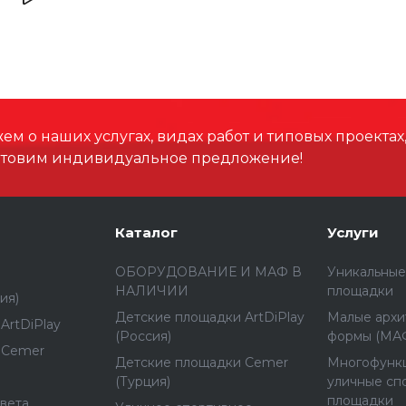
Высота, мм
Размеры зоны падения,
Высота падения, мм
м о наших услугах, видах работ и типовых проектах
отовим индивидуальное предложение!
Материал
Каталог
Услуги
Способ установки
ОБОРУДОВАНИЕ И МАФ В
Уникальные
НАЛИЧИИ
площадки
ия)
Детские площадки ArtDiPlay
Малые архи
ArtDiPlay
(Россия)
формы (МА
 Cemer
Детские площадки Cemer
Многофунк
(Турция)
уличные сп
площадки
вета