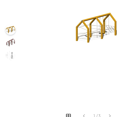
‹
›
1
/
3