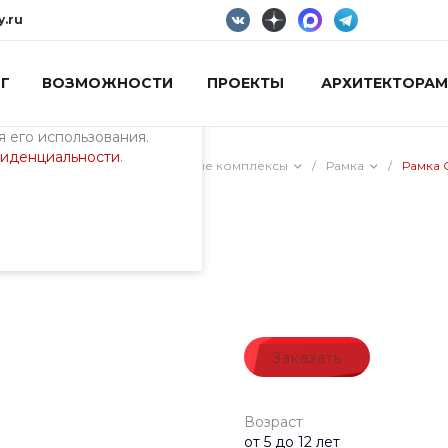
y.ru
Г
ВОЗМОЖНОСТИ
ПРОЕКТЫ
АРХИТЕКТОРАМ
пециалистами и
айте. Продолжая
 его использования.
фиденциальности
.
ия)
/
Универсальные игровые комплексы
/
Рамка
/
Рамка 
Заказать
Возраст
от 5 до 12 лет