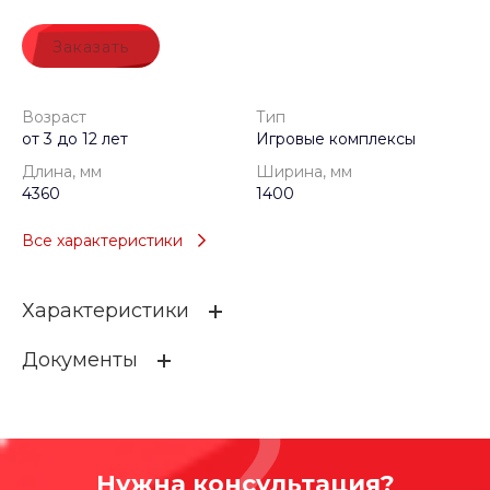
Заказать
Возраст
Тип
от 3 до 12 лет
Игровые комплексы
Длина, мм
Ширина, мм
4360
1400
Все характеристики
Характеристики
Документы
Возраст
от 3 до 12 лет
Тип
Игровые комплексы
8it2l11hri6rb9hc0039c2tsf5397bbb
Длина, мм
4360
213.47 КБ
.dwg
Нужна консультация?