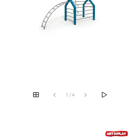
‹
›
1
/
4