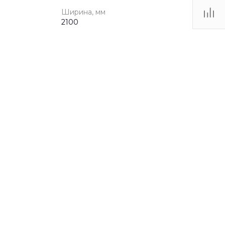
Ширина, мм
2100
от 3 до 12 лет
ahhef1cp0
ufg52d4xv0lg3189ibozu147ovd28ia1
Лазательные комплексы
9.21 МБ
.dwg
29350
2100