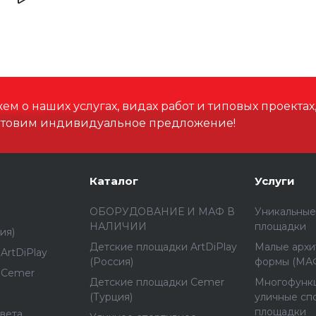
Высота, мм
Размеры зоны падения,
Высота падения, мм
м о наших услугах, видах работ и типовых проектах
отовим индивидуальное предложение!
Материал
Способ установки
Каталог
Услуги
ОБОРУДОВАНИЕ И МАФ В
Уникальные
Дополнительно
НАЛИЧИИ
площадки
ия)
Детские площадки ArtDiPlay
Малые архи
ArtDiPlay
(Россия)
формы (МА
 Cemer
Детские площадки Cemer
Многофунк
(Турция)
уличные сп
площадки
вета