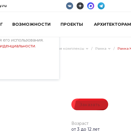
y.ru
Г
ВОЗМОЖНОСТИ
ПРОЕКТЫ
АРХИТЕКТОРАМ
пециалистами и
айте. Продолжая
 его использования.
фиденциальности
.
ия)
/
Универсальные игровые комплексы
/
Рамка
/
Рамка 
 Ниндзя 2
Заказать
Возраст
от 3 до 12 лет