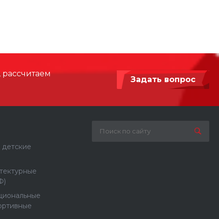
3000
 мм
32350 х 5100
2200
, рассчитаем
Задать вопрос
Армированный синтетический канат,
Сталь с порошковой покраской
Бетонирование / анкерное крепление
 детские
защита от падения - 510 x 3435 см
тектурные
Ф)
циональные
ортивные