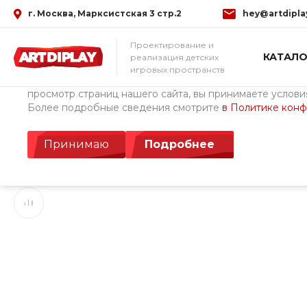
г. Москва, Марксистская 3 стр.2
hey@artdipla
Использование файлов Cookie
Проектирование и
КАТАЛО
реализация детских
Мы используем файлы cookie, разработанные нашими с
игровых пространств
третьими лицами, для анализа событий на нашем веб-с
просмотр страниц нашего сайта, вы принимаете условия
Более подробные сведения смотрите
в Политике кон
Главная
/
Каталог товаров
/
Детские площадки ArtDiPlay (Росс
Рамка Комбинация
Принимаю
Подробнее