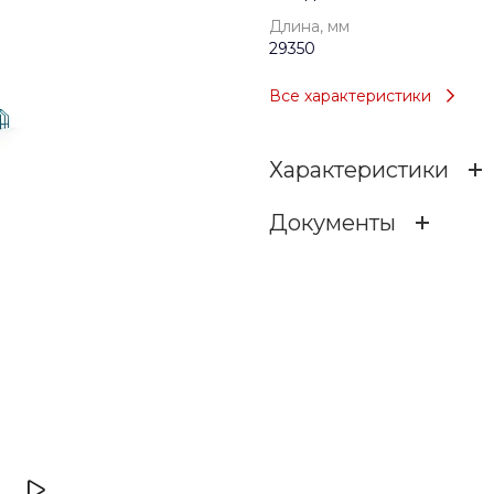
Длина, мм
29350
Все характеристики
Характеристики
Документы
Возраст
metxwjhb7ly17g11btyozk0
Тип
30.51 МБ
.dwg
Длина, мм
Ширина, мм