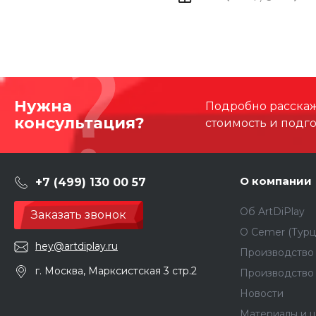
Нужна
Подробно расскаже
консультация?
стоимость и подг
О компании
+7 (499) 130 00 57
Об ArtDiPlay
Заказать звонок
О Сemer (Турц
hey@artdiplay.ru
Производство 
г. Москва, Марксистская 3 стр.2
Производство
Новости
Материалы и ц