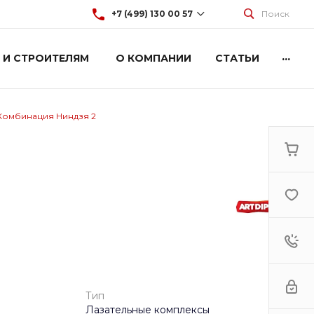
+7 (499) 130 00 57
Поиск
...
 И СТРОИТЕЛЯМ
О КОМПАНИИ
СТАТЬИ
+7 (499) 130 00 57
г. Москва, Марксистская 3
стр.2
Пн-Пт: 9:00-18:00
Cб-Вс: Выходной
Комбинация Ниндзя 2
hey@artdiplay.ru
Тип
Лазательные комплексы