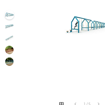
‹
›
1
/
5