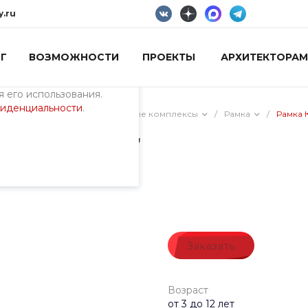
y.ru
Г
ВОЗМОЖНОСТИ
ПРОЕКТЫ
АРХИТЕКТОРАМ
пециалистами и
айте. Продолжая
 его использования.
фиденциальности
.
ия)
/
Универсальные игровые комплексы
/
Рамка
/
Рамка 
 Ниндзя 7
Заказать
Возраст
от 3 до 12 лет