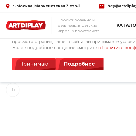
г. Москва, Марксистская 3 стр.2
hey@artdipla
Использование файлов Cookie
Проектирование и
КАТАЛО
реализация детских
Мы используем файлы cookie, разработанные нашими с
игровых пространств
третьими лицами, для анализа событий на нашем веб-с
просмотр страниц нашего сайта, вы принимаете условия
Более подробные сведения смотрите
в Политике кон
Главная
/
Каталог товаров
/
Детские площадки ArtDiPlay (Росс
Рамка Комбинация
Принимаю
Подробнее