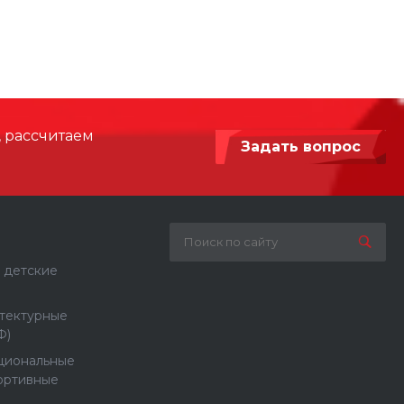
3000
 мм
15350 х 5100
2150
, рассчитаем
Задать вопрос
Армированный синтетический канат,
Сталь с порошковой покраской
Бетонирование / анкерное крепление
 детские
тектурные
Ф)
циональные
ортивные