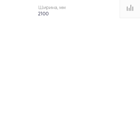
Ширина, мм
2100
от 3 до 12 лет
ywjo93g9
5lofydie2h68dmnn0r6qcmoifscu23wy
Лазательные комплексы
486.66 КБ
.dwg
11600
2100