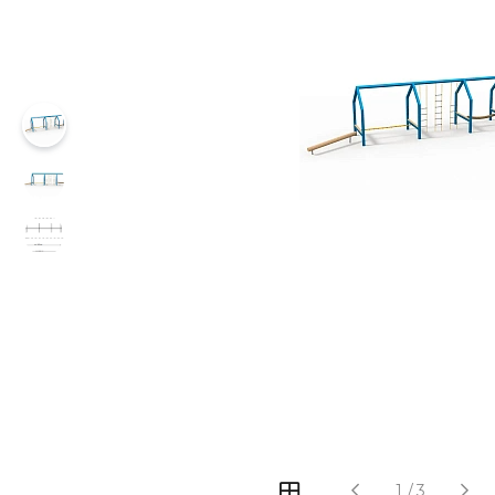
‹
›
1
/
3