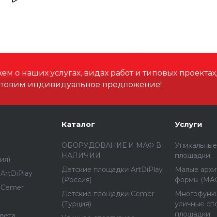
Высота, мм
Размеры зоны падения,
Высота падения, мм
м о наших услугах, видах работ и типовых проектах
отовим индивидуальное предложение!
Материал
Способ установки
Каталог
Услуги
ОБОРУДОВАНИЕ И МАФ В
Уникальные
НАЛИЧИИ
площадки
ия)
Детские площадки ArtDiPlay
Малые архи
ArtDiPlay
(Россия)
формы (МА
 Cemer
Детские площадки Cemer
Многофунк
(Турция)
уличные сп
площадки
вета