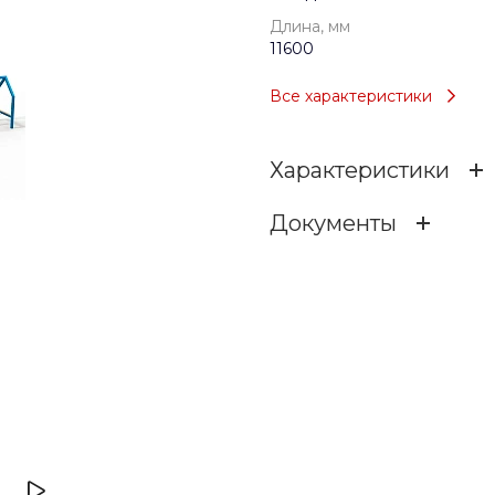
Длина, мм
11600
Все характеристики
Характеристики
Документы
Возраст
myo9hxc6jizu5rva99s81l81
Тип
6.3 МБ
.dwg
Длина, мм
Ширина, мм