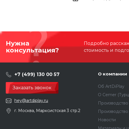
Нужна
Подробно расскаже
консультация?
стоимость и подг
О компании
+7 (499) 130 00 57
Об ArtDiPlay
Заказать звонок
О Сemer (Турц
hey@artdiplay.ru
Производство 
г. Москва, Марксистская 3 стр.2
Производство
Новости
Материалы и ц