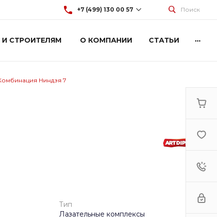
+7 (499) 130 00 57
Поиск
...
 И СТРОИТЕЛЯМ
О КОМПАНИИ
СТАТЬИ
+7 (499) 130 00 57
г. Москва, Марксистская 3
стр.2
Пн-Пт: 9:00-18:00
Cб-Вс: Выходной
Комбинация Ниндзя 7
hey@artdiplay.ru
Тип
Лазательные комплексы