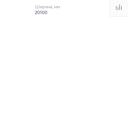
Ширина, мм
20100
от 3 до 12 лет
qkupz1l0c
Лазательные комплексы
41000
20100