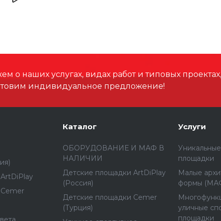
Высота, мм
Размеры зоны падения,
Высота падения, мм
м о наших услугах, видах работ и типовых проектах
отовим индивидуальное предложение!
Материал
Способ установки
Каталог
Услуги
ОБОРУДОВАНИЕ И МАФ В
Уникальные
НАЛИЧИИ
площадки
ия)
Детские площадки ArtDiPlay
Малые архи
ArtDiPlay
(Россия)
формы (МА
 Cemer
Детские площадки Cemer
Многофунк
(Турция)
уличные сп
площадки
вета