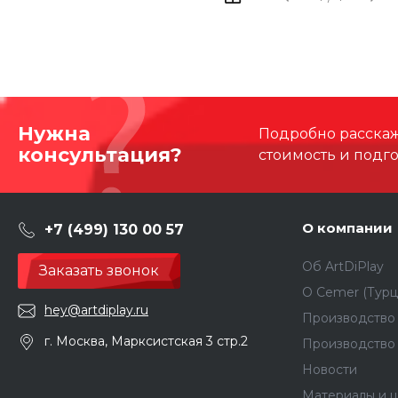
Нужна
Подробно расскаже
консультация?
стоимость и подг
О компании
+7 (499) 130 00 57
Об ArtDiPlay
Заказать звонок
О Сemer (Турц
hey@artdiplay.ru
Производство 
г. Москва, Марксистская 3 стр.2
Производство
Новости
Материалы и ц