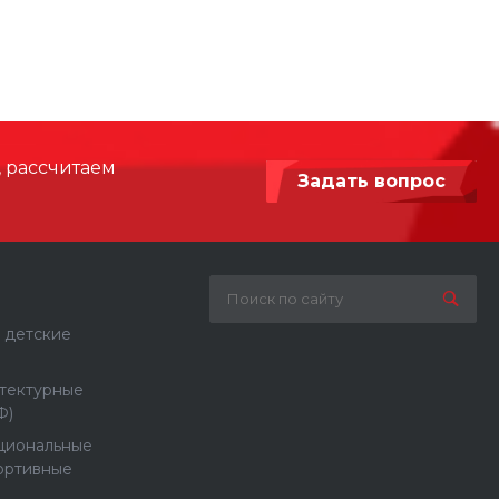
3000
 мм
2000
200 см
, рассчитаем
Задать вопрос
Армированный синтетический канат,
Сталь с порошковой покраской
Бетонирование / анкерное крепление
 детские
тектурные
Ф)
циональные
ортивные