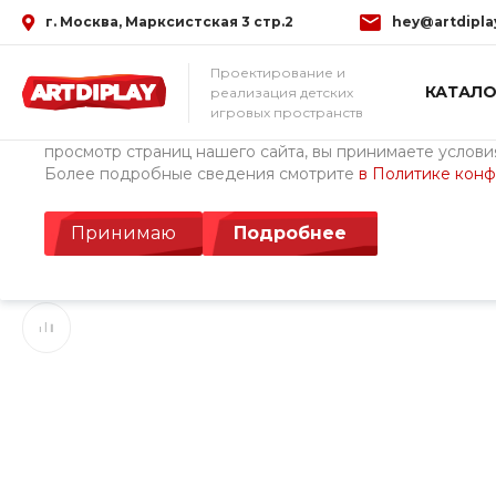
г. Москва, Марксистская 3 стр.2
hey@artdipla
Использование файлов Cookie
Проектирование и
КАТАЛО
реализация детских
Мы используем файлы cookie, разработанные нашими с
игровых пространств
третьими лицами, для анализа событий на нашем веб-с
просмотр страниц нашего сайта, вы принимаете условия
Более подробные сведения смотрите
в Политике кон
Главная
/
Каталог товаров
/
Детские площадки ArtDiPlay (Росс
Рамка Комбинация 
Принимаю
Подробнее