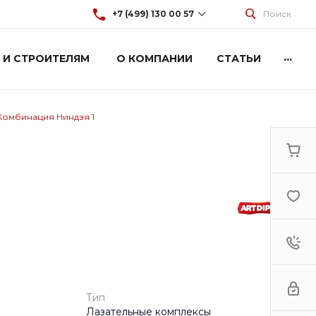
+7 (499) 130 00 57
Поиск
...
 И СТРОИТЕЛЯМ
О КОМПАНИИ
СТАТЬИ
+7 (499) 130 00 57
г. Москва, Марксистская 3
стр.2
Пн-Пт: 9:00-18:00
Cб-Вс: Выходной
Комбинация Ниндзя 1
hey@artdiplay.ru
Тип
Лазательные комплексы