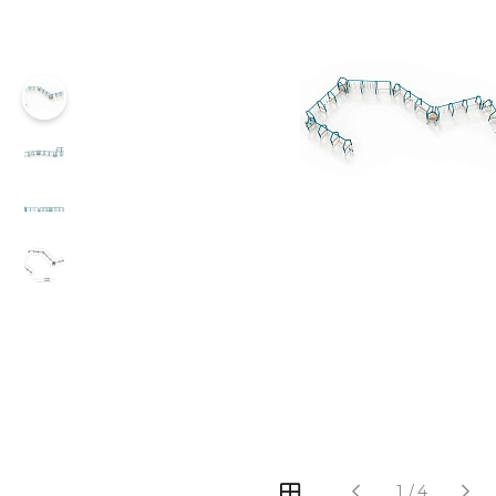
‹
›
1
/
4