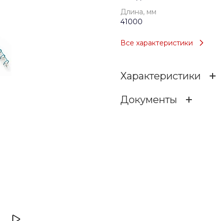
Длина, мм
41000
Все характеристики
Характеристики
Документы
Возраст
v028cm69ig5i9k6qykkk2f3
Тип
7.13 МБ
.dwg
Длина, мм
Ширина, мм