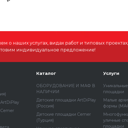
Высота, мм
Материал
м о наших услугах, видах работ и типовых проектах
отовим индивидуальное предложение!
Каталог
Услуги
ОБОРУДОВАНИЕ И МАФ В
Уникальные
НАЛИЧИИ
площадки
ия)
Детские площадки ArtDiPlay
Малые архи
ArtDiPlay
(Россия)
формы (МА
 Cemer
Детские площадки Cemer
Многофунк
(Турция)
уличные сп
площадки
вета