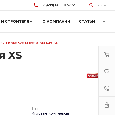
+7 (499) 130 00 57
Поиск
...
 И СТРОИТЕЛЯМ
О КОМПАНИИ
СТАТЬИ
+7 (499) 130 00 57
г. Москва, Марксистская 3
стр.2
Пн-Пт: 9:00-18:00
Cб-Вс: Выходной
 комплекс Космическая станция XS
hey@artdiplay.ru
я XS
Тип
Игровые комплексы