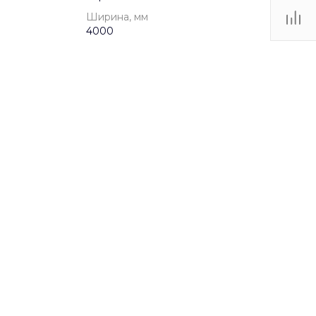
Ширина, мм
4000
от 3 до 12 лет
Игровые комплексы
4170
4000