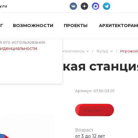
y.ru
Г
ВОЗМОЖНОСТИ
ПРОЕКТЫ
АРХИТЕКТОРАМ
пециалистами и
айте. Продолжая
 его использования.
фиденциальности
.
ия)
/
Тематические игровые комплексы
/
Футур
/
Игровой
Космическая станци
Артикул:
07.50.03.01
Заказать
Возраст
от 3 до 12 лет