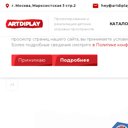
г. Москва, Марксистская 3 стр.2
hey@artdipla
Использование файлов Cookie
Проектирование и
КАТАЛО
реализация детских
Мы используем файлы cookie, разработанные нашими с
игровых пространств
третьими лицами, для анализа событий на нашем веб-с
просмотр страниц нашего сайта, вы принимаете условия
Более подробные сведения смотрите
в Политике кон
Главная
/
Каталог товаров
/
Детские площадки ArtDiPlay (Росс
Игровой комплекс 
Принимаю
Подробнее