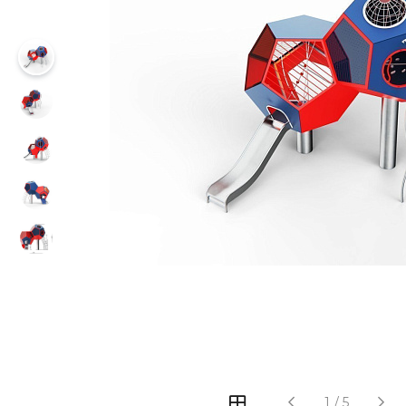
‹
›
1
/
5