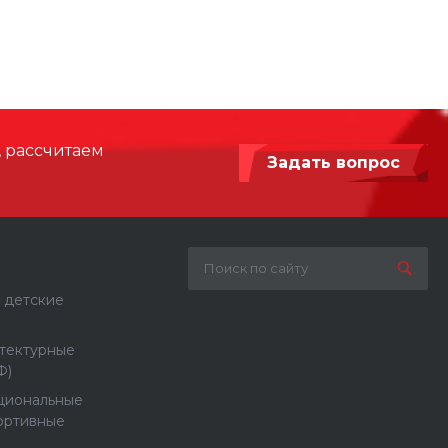
3660
Армированный синтетический канат,
Нержавеющая сталь, Сталь с
порошковой покраской
, рассчитаем
Задать вопрос
 детские
тектурные
Ф)
циональные
ортивные