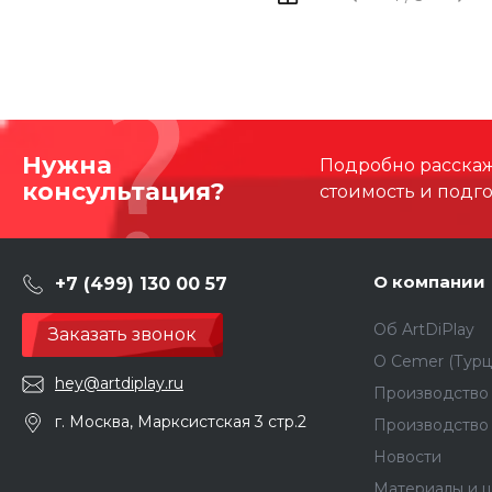
Нужна
Подробно расскаже
консультация?
стоимость и подг
О компании
+7 (499) 130 00 57
Об ArtDiPlay
Заказать звонок
О Сemer (Турц
hey@artdiplay.ru
Производство 
г. Москва, Марксистская 3 стр.2
Производство
Новости
Материалы и ц