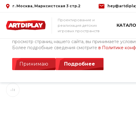
г. Москва, Марксистская 3 стр.2
hey@artdipla
Использование файлов Cookie
Проектирование и
КАТАЛО
реализация детских
Мы используем файлы cookie, разработанные нашими с
игровых пространств
третьими лицами, для анализа событий на нашем веб-с
просмотр страниц нашего сайта, вы принимаете условия
Более подробные сведения смотрите
в Политике кон
Главная
/
Каталог товаров
/
Детские площадки ArtDiPlay (Росс
Игровой комплекс 
Принимаю
Подробнее