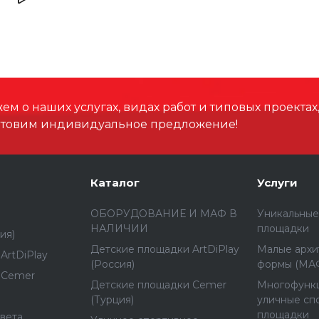
Высота падения, мм
Материал
м о наших услугах, видах работ и типовых проектах
отовим индивидуальное предложение!
Каталог
Услуги
ОБОРУДОВАНИЕ И МАФ В
Уникальные
НАЛИЧИИ
площадки
ия)
Детские площадки ArtDiPlay
Малые архи
ArtDiPlay
(Россия)
формы (МА
 Cemer
Детские площадки Cemer
Многофунк
(Турция)
уличные сп
площадки
вета