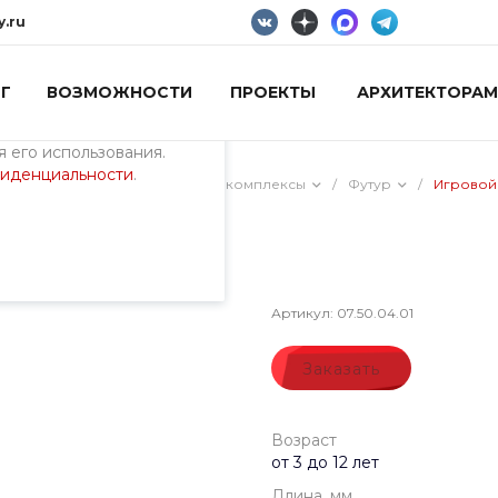
y.ru
Г
ВОЗМОЖНОСТИ
ПРОЕКТЫ
АРХИТЕКТОРАМ
пециалистами и
айте. Продолжая
 его использования.
фиденциальности
.
ия)
/
Тематические игровые комплексы
/
Футур
/
Игровой
Лес XS
Артикул:
07.50.04.01
Заказать
Возраст
от 3 до 12 лет
Длина, мм