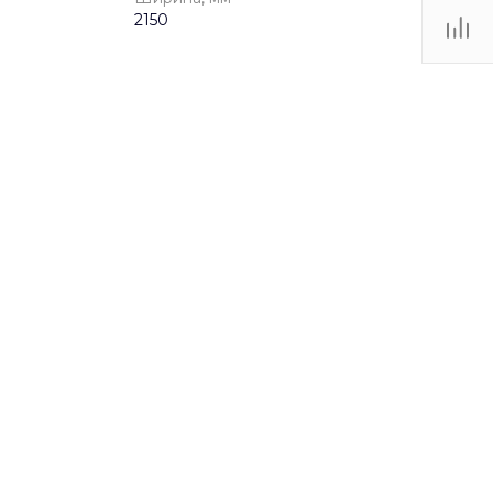
2150
от 3 до 12 лет
Игровые комплексы
2250
2150
1860