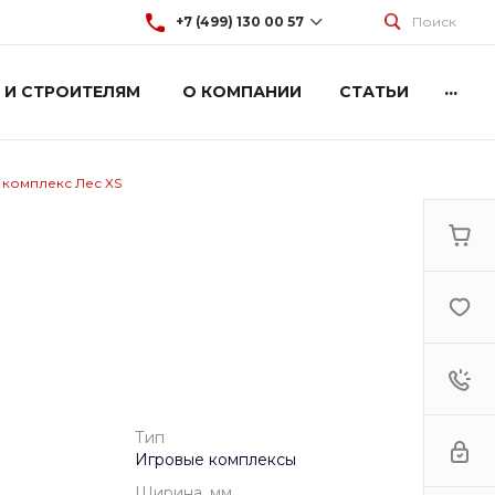
+7 (499) 130 00 57
Поиск
...
 И СТРОИТЕЛЯМ
О КОМПАНИИ
СТАТЬИ
+7 (499) 130 00 57
г. Москва, Марксистская 3
стр.2
Пн-Пт: 9:00-18:00
Cб-Вс: Выходной
 комплекс Лес XS
hey@artdiplay.ru
Тип
Игровые комплексы
Ширина, мм