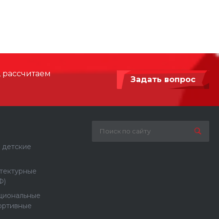
500
Нержавеющая сталь, Сталь с
порошковой покраской
, рассчитаем
Задать вопрос
 детские
тектурные
Ф)
циональные
ортивные