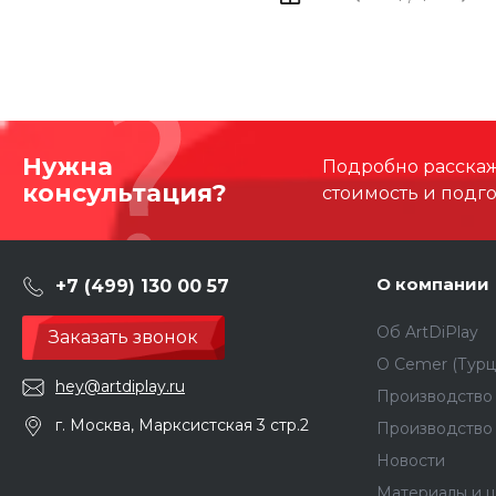
Нужна
Подробно расскаже
консультация?
стоимость и подг
О компании
+7 (499) 130 00 57
Об ArtDiPlay
Заказать звонок
О Сemer (Турц
hey@artdiplay.ru
Производство 
г. Москва, Марксистская 3 стр.2
Производство
Новости
Материалы и ц