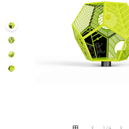
‹
›
1
/
4