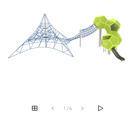
‹
›
1
/
6