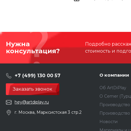
Нужна
Подробно расскаже
консультация?
стоимость и подг
О компании
+7 (499) 130 00 57
Об ArtDiPlay
Заказать звонок
О Сemer (Турц
hey@artdiplay.ru
Производство 
г. Москва, Марксистская 3 стр.2
Производство
Новости
Материалы и ц