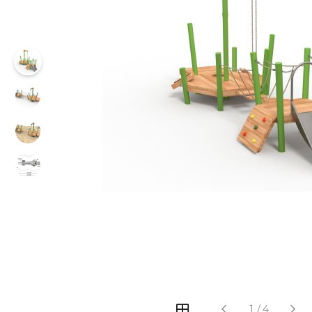
‹
›
1
/
4