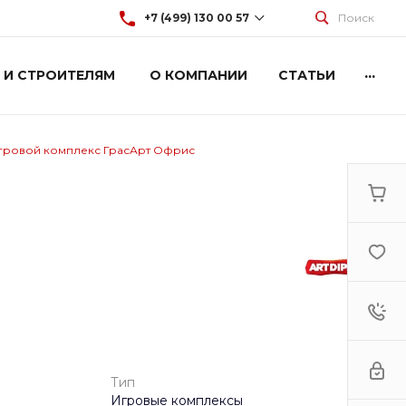
+7 (499) 130 00 57
Поиск
...
 И СТРОИТЕЛЯМ
О КОМПАНИИ
СТАТЬИ
+7 (499) 130 00 57
г. Москва, Марксистская 3
стр.2
Пн-Пт: 9:00-18:00
Cб-Вс: Выходной
гровой комплекс ГрасАрт Офрис
hey@artdiplay.ru
Тип
Игровые комплексы