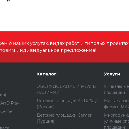
Высота, мм
Высота падения, мм
Материал
м о наших услугах, видах работ и типовых проектах
отовим индивидуальное предложение!
Способ установки
Каталог
Услуги
ОБОРУДОВАНИЕ И МАФ В
Уникальные
НАЛИЧИИ
площадки
ия)
Детские площадки ArtDiPlay
Малые архи
ArtDiPlay
(Россия)
формы (МА
 Cemer
Детские площадки Cemer
Многофунк
(Турция)
уличные сп
площадки
вета