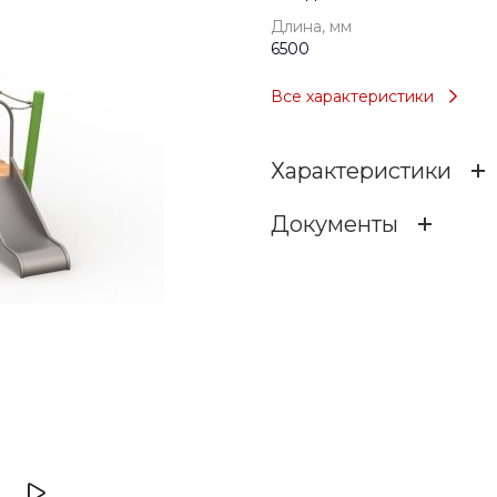
Длина, мм
6500
Все характеристики
Характеристики
Документы
Возраст
ipzhgztwp7gb32vcm39ibj
Тип
1.58 МБ
.dwg
Длина, мм
Ширина, мм