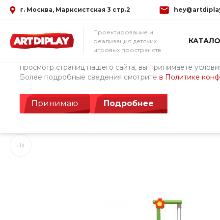
г. Москва, Марксистская 3 стр.2
hey@artdipla
Использование файлов Cookie
Проектирование и
КАТАЛО
реализация детских
Мы используем файлы cookie, разработанные нашими с
игровых пространств
третьими лицами, для анализа событий на нашем веб-с
просмотр страниц нашего сайта, вы принимаете условия
Более подробные сведения смотрите
в Политике кон
Главная
/
Каталог товаров
/
Детские площадки ArtDiPlay (Росс
Игровой комплекс 
Принимаю
Подробнее