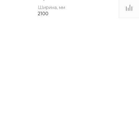
Ширина, мм
2100
от 5 до 12 лет
1qwcpvgjqq
p2vzcyimt9gyqdsg6cdqiegrar8hibbr
Игровые комплексы
2.55 МБ
.dwg
6500
2100