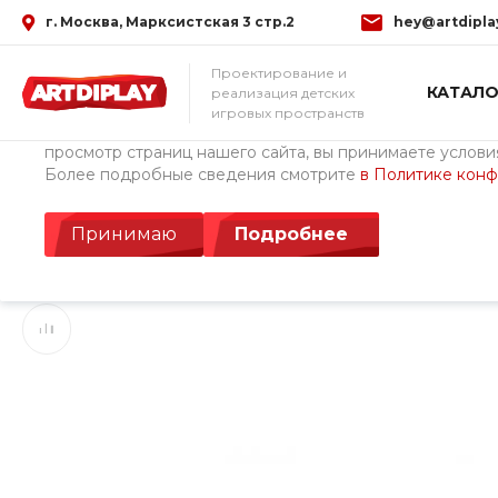
г. Москва, Марксистская 3 стр.2
hey@artdipla
Использование файлов Cookie
Проектирование и
КАТАЛО
реализация детских
Мы используем файлы cookie, разработанные нашими с
игровых пространств
третьими лицами, для анализа событий на нашем веб-с
просмотр страниц нашего сайта, вы принимаете условия
Более подробные сведения смотрите
в Политике кон
Главная
/
Каталог товаров
/
Детские площадки ArtDiPlay (Росс
Игровой комплекс 
Принимаю
Подробнее