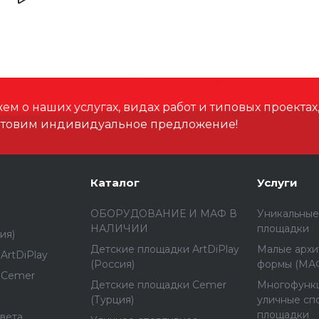
Высота, мм
Высота падения, мм
Материал
м о наших услугах, видах работ и типовых проектах
отовим индивидуальное предложение!
Способ установки
Каталог
Услуги
Особенность
ОБОРУДОВАНИЕ И МАФ В
Уникальные
НАЛИЧИИ
площадки
ия)
Детские площадки ArtDiPlay
Малые архи
ArtDiPlay
(Россия)
формы (МА
 Cemer
Детские площадки Cemer
Многофунк
(Турция)
уличные сп
площадки
вета