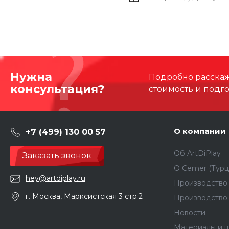
Нужна
Подробно расскаже
консультация?
стоимость и подг
О компании
+7 (499) 130 00 57
Об ArtDiPlay
Заказать звонок
О Сemer (Турц
hey@artdiplay.ru
Производство 
г. Москва, Марксистская 3 стр.2
Производство
Новости
Материалы и ц