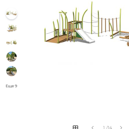
Еще
9
‹
›
1
/
14