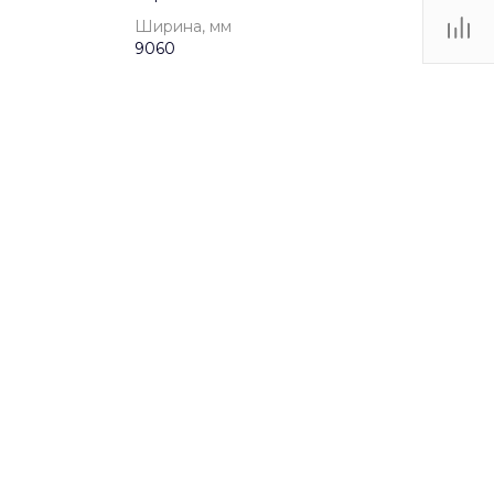
Ширина, мм
9060
от 3 до 12 лет
c0jt71wq5
al3mvwnwnbv6hewf0nz8q0n4kmfu7c1k
Игровые комплексы
12 МБ
.dwg
12500
9060