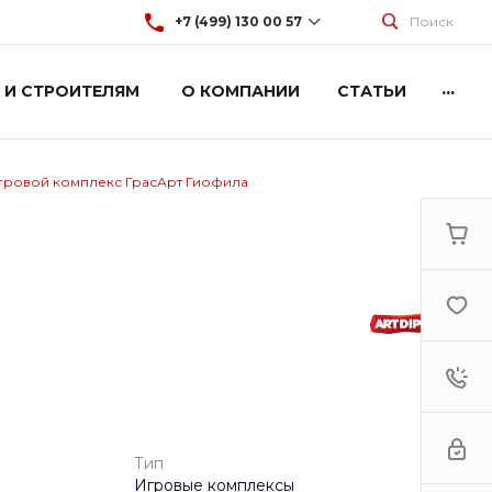
+7 (499) 130 00 57
Поиск
...
 И СТРОИТЕЛЯМ
О КОМПАНИИ
СТАТЬИ
+7 (499) 130 00 57
г. Москва, Марксистская 3
стр.2
Пн-Пт: 9:00-18:00
Cб-Вс: Выходной
гровой комплекс ГрасАрт Гиофила
hey@artdiplay.ru
Тип
Игровые комплексы