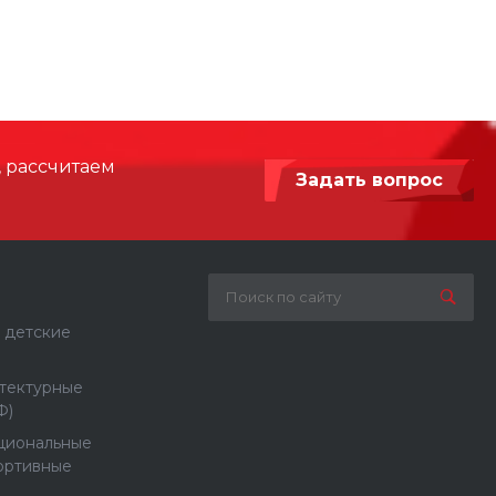
3680
2500
Древесина робинии, Древесина
хвойных пород, Нержавеющая сталь,
, рассчитаем
Сталь с порошковой покраской
Задать вопрос
Бетонирование / анкерное крепление
инклюзивное
 детские
тектурные
Ф)
циональные
ортивные