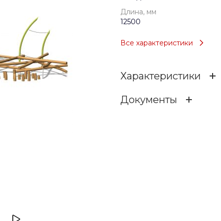
Длина, мм
12500
Все характеристики
Характеристики
Документы
Возраст
c36vnlug6wk9b962et0h6vt
Тип
4.34 МБ
.DWG
Длина, мм
Ширина, мм