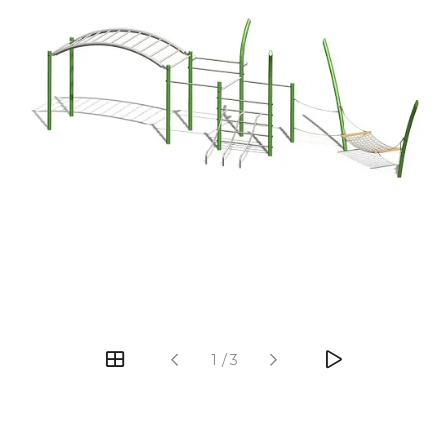
‹
›
1
/
3