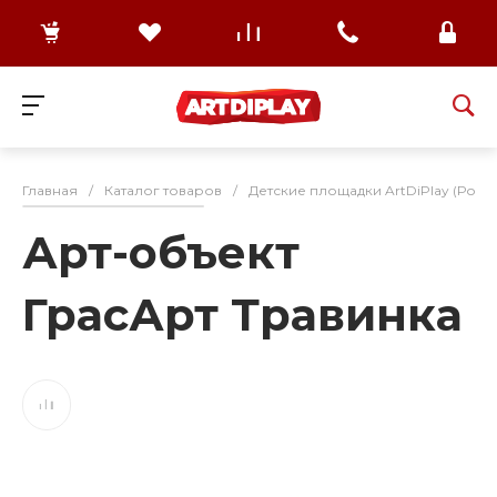
Главная
/
Каталог товаров
/
Детские площадки ArtDiPlay (Росс
Арт-объект
ГрасАрт Травинка