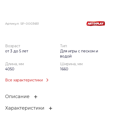
Артикул:
SP-0003651
Возраст
Тип
от 3 до 5 лет
Для игры с песком и
водой
Длина, мм
Ширина, мм
4050
1660
Все характеристики
Описание
Характеристики
+ 5 неправильных прямоугольных платформ
+ 1 поворотный песочный подъемник из нержавеющей