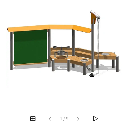
‹
›
1
/
5