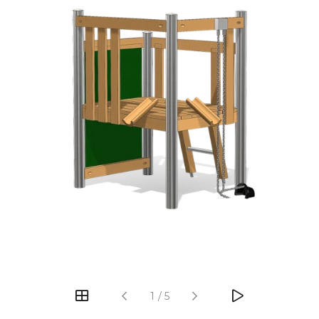
‹
›
1
/
5