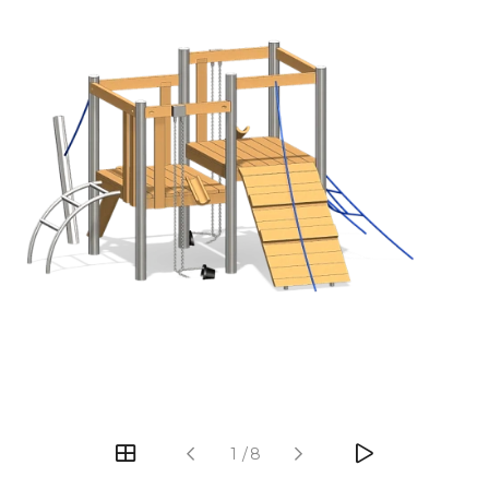
‹
›
1
/
8