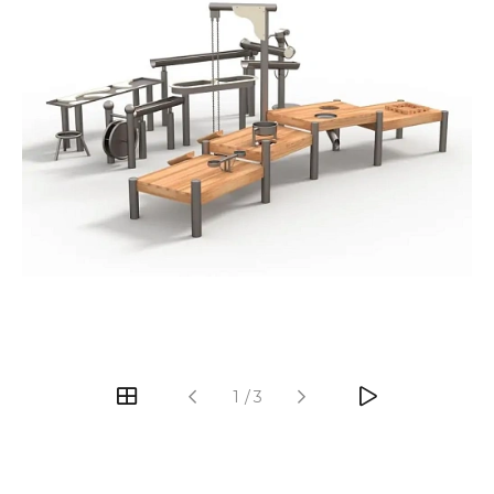
‹
›
1
/
3