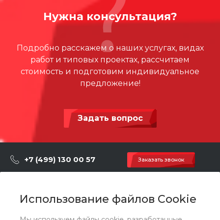
.DWG
подъема песка
Нужна консультация?
w3o59tmfw0xkiptysu83ml2id59341am
Подробно расскажем о наших услугах, видах
412.38 КБ
.dwg
работ и типовых проектах, рассчитаем
стоимость и подготовим индивидуальное
предложение!
Задать вопрос
+7 (499) 130 00 57
Заказать звонок
hey@artdiplay.ru
г. Москва, Марксистская 3 стр.2
Использование файлов Cookie
Мы используем файлы cookie, разработанные