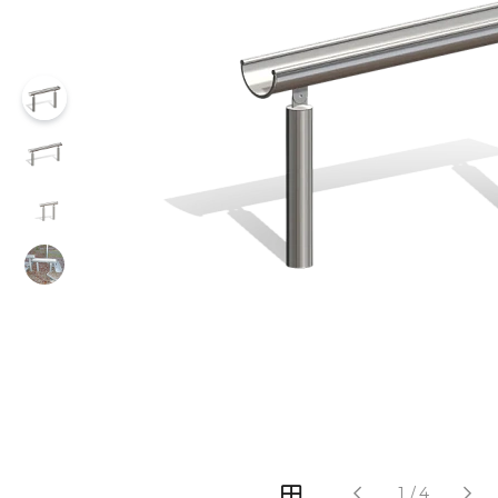
‹
›
1
/
4