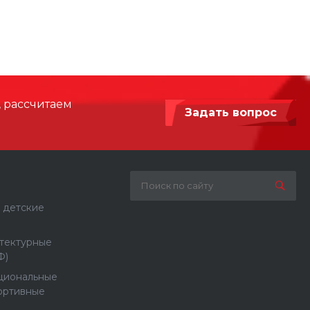
, рассчитаем
Задать вопрос
 детские
тектурные
Ф)
циональные
ортивные