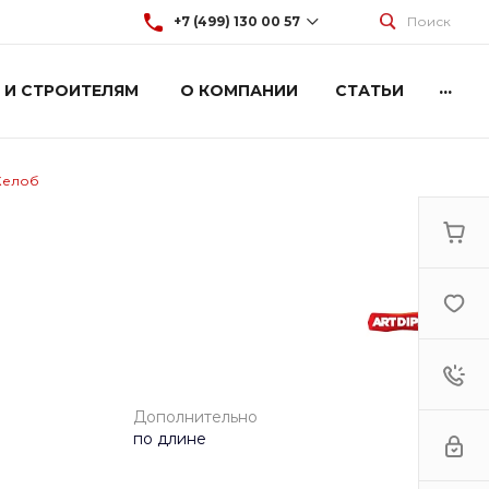
+7 (499) 130 00 57
Поиск
...
 И СТРОИТЕЛЯМ
О КОМПАНИИ
СТАТЬИ
+7 (499) 130 00 57
г. Москва, Марксистская 3
стр.2
Пн-Пт: 9:00-18:00
Cб-Вс: Выходной
елоб
hey@artdiplay.ru
Дополнительно
по длине