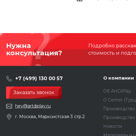
Нужна
Подробно расскаже
консультация?
стоимость и подг
О компании
+7 (499) 130 00 57
Об ArtDiPlay
Заказать звонок
О Сemer (Турц
hey@artdiplay.ru
Производство 
г. Москва, Марксистская 3 стр.2
Производство
Новости
Материалы и ц