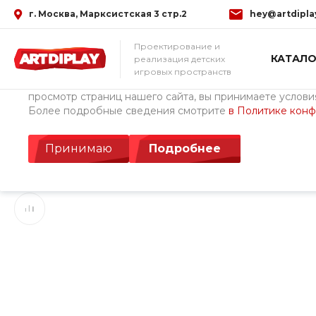
г. Москва, Марксистская 3 стр.2
hey@artdipla
Использование файлов Cookie
Проектирование и
КАТАЛО
реализация детских
Мы используем файлы cookie, разработанные нашими с
игровых пространств
третьими лицами, для анализа событий на нашем веб-с
просмотр страниц нашего сайта, вы принимаете условия
Более подробные сведения смотрите
в Политике кон
Главная
/
Каталог товаров
/
Детские площадки ArtDiPlay (Росс
Желоб
Принимаю
Подробнее