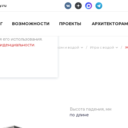
y.ru
Г
ВОЗМОЖНОСТИ
ПРОЕКТЫ
АРХИТЕКТОРАМ
пециалистами и
айте. Продолжая
 его использования.
фиденциальности
.
ия)
/
Песочницы, игра с песком и водой
/
Игра с водой
/
Ж
Высота падения, мм
по длине