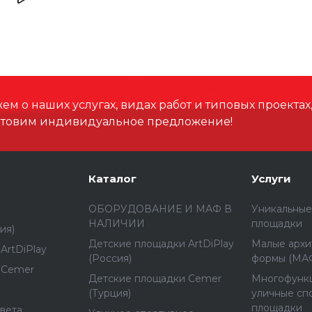
м о наших услугах, видах работ и типовых проектах
отовим индивидуальное предложение!
Каталог
Услуги
ОБОРУДОВАНИЕ И МАФ В
Уникальные
НАЛИЧИИ
площадки
ия)
Детские площадки ArtDiPlay
Малые архи
ArtDiPlay
(Россия)
формы (МА
 Cemer
Детские площадки Cemer
Многофунк
(Турция)
уличные сп
площадки
вета