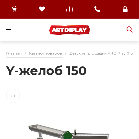
Главная
/
Каталог товаров
/
Детские площадки ArtDiPlay (Росс
Y-желоб 150