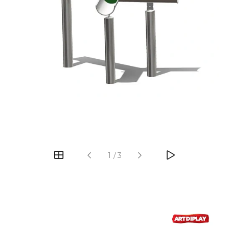
‹
›
1
/
3