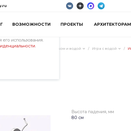
y.ru
Г
ВОЗМОЖНОСТИ
ПРОЕКТЫ
АРХИТЕКТОРАМ
пециалистами и
айте. Продолжая
 его использования.
фиденциальности
.
ия)
/
Песочницы, игра с песком и водой
/
Игра с водой
/
И
ад 1
Высота падения, мм
80 см