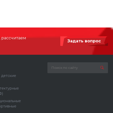
, рассчитаем
Задать вопрос
 детские
тектурные
Ф)
циональные
ортивные