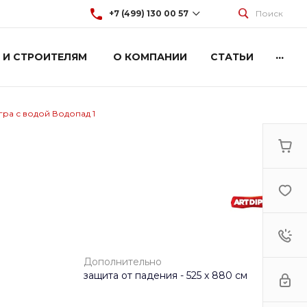
+7 (499) 130 00 57
Поиск
...
 И СТРОИТЕЛЯМ
О КОМПАНИИ
СТАТЬИ
+7 (499) 130 00 57
г. Москва, Марксистская 3
стр.2
Пн-Пт: 9:00-18:00
Cб-Вс: Выходной
гра с водой Водопад 1
hey@artdiplay.ru
Дополнительно
защита от падения - 525 x 880 см