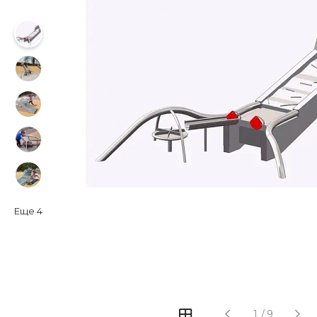
Еще
4
‹
›
1
/
9