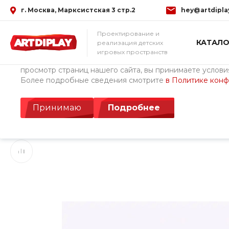
г. Москва, Марксистская 3 стр.2
hey@artdipla
Использование файлов Cookie
Проектирование и
КАТАЛО
реализация детских
Мы используем файлы cookie, разработанные нашими с
игровых пространств
третьими лицами, для анализа событий на нашем веб-с
просмотр страниц нашего сайта, вы принимаете условия
Более подробные сведения смотрите
в Политике кон
Главная
/
Каталог товаров
/
Детские площадки ArtDiPlay (Росс
Игра с водой Водоп
Принимаю
Подробнее