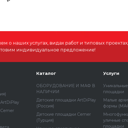
м о наших услугах, видах работ и типовых проектах
отовим индивидуальное предложение!
Каталог
Услуги
ОБОРУДОВАНИЕ И МАФ В
Уникальные
НАЛИЧИИ
площадки
ия)
Детские площадки ArtDiPlay
Малые архи
ArtDiPlay
(Россия)
формы (МА
 Cemer
Детские площадки Cemer
Многофунк
(Турция)
уличные сп
площадки
вета