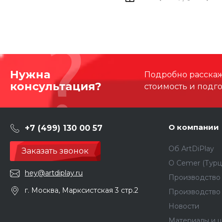
Нужна
Подробно расскаже
консультация?
стоимость и подг
О компании
+7 (499) 130 00 57
Об ArtDiPlay
Заказать звонок
О Сemer (Турц
hey@artdiplay.ru
Производство 
г. Москва, Марксистская 3 стр.2
Производство
Новости
Материалы и ц