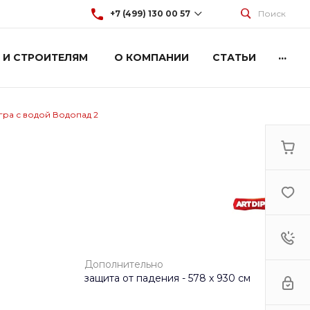
+7 (499) 130 00 57
Поиск
...
 И СТРОИТЕЛЯМ
О КОМПАНИИ
СТАТЬИ
+7 (499) 130 00 57
г. Москва, Марксистская 3
стр.2
Пн-Пт: 9:00-18:00
Cб-Вс: Выходной
гра с водой Водопад 2
hey@artdiplay.ru
Дополнительно
защита от падения - 578 x 930 см