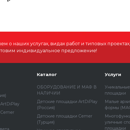
м о наших услугах, видах работ и типовых проектах
отовим индивидуальное предложение!
Каталог
Услуги
ОБОРУДОВАНИЕ И МАФ В
Уникальные
НАЛИЧИИ
площадки
ия)
Детские площадки ArtDiPlay
Малые архи
ArtDiPlay
(Россия)
формы (МА
 Cemer
Детские площадки Cemer
Многофунк
(Турция)
уличные сп
площадки
вета