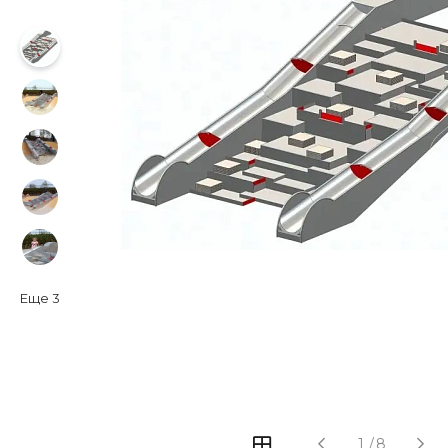
Еще
3
‹
›
1
/
8