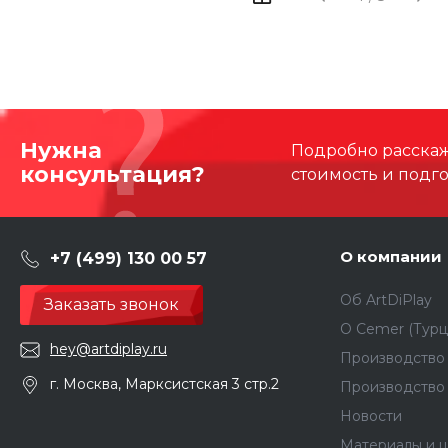
Нужна
Подробно расскаже
консультация?
стоимость и подг
О компании
+7 (499) 130 00 57
Об ArtDiPlay
Заказать звонок
О Сemer (Турц
hey@artdiplay.ru
Производство 
г. Москва, Марксистская 3 стр.2
Производство
Новости
Материалы и ц