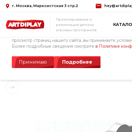
г. Москва, Марксистская 3 стр.2
hey@artdipla
Использование файлов Cookie
Проектирование и
КАТАЛО
реализация детских
Мы используем файлы cookie, разработанные нашими с
игровых пространств
третьими лицами, для анализа событий на нашем веб-с
просмотр страниц нашего сайта, вы принимаете условия
Более подробные сведения смотрите
в Политике кон
Главная
/
Каталог товаров
/
Детские площадки ArtDiPlay (Росс
Игра с водой Водоп
Принимаю
Подробнее