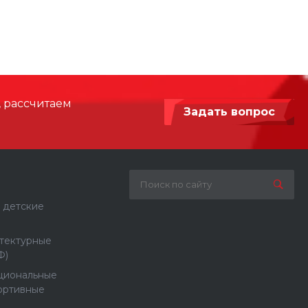
, рассчитаем
Задать вопрос
 детские
тектурные
Ф)
циональные
ортивные