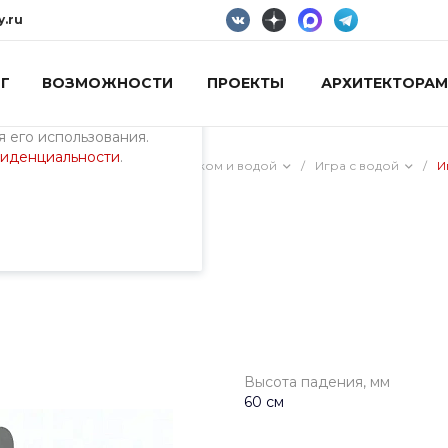
y.ru
Г
ВОЗМОЖНОСТИ
ПРОЕКТЫ
АРХИТЕКТОРАМ
пециалистами и
айте. Продолжая
 его использования.
фиденциальности
.
ия)
/
Песочницы, игра с песком и водой
/
Игра с водой
/
И
ад 2
Высота падения, мм
60 см