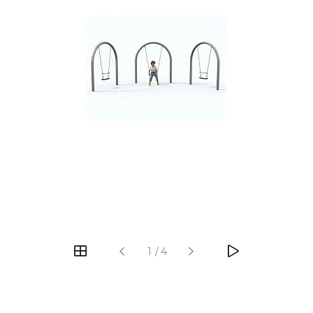
‹
›
1
/
4