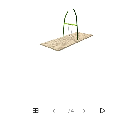
‹
›
1
/
4