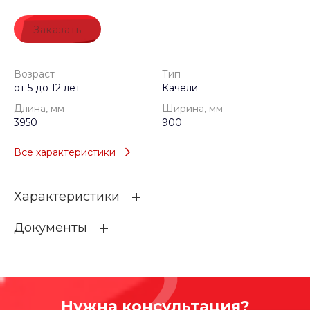
Заказать
Возраст
Тип
от 5 до 12 лет
Качели
Длина, мм
Ширина, мм
3950
900
Все характеристики
Характеристики
Документы
Возраст
от 5 до 12 лет
Тип
Качели
dh1g0fxi0p6eqxzp6bzwq40sjqmwkq7u
Длина, мм
3950
675.77 КБ
.DWG
Нужна консультация?