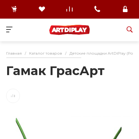
Главная
/
Каталог товаров
/
Детские площадки ArtDiPlay (Росс
Гамак ГрасАрт