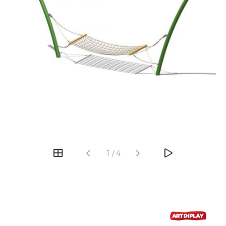
‹
›
1
/
4