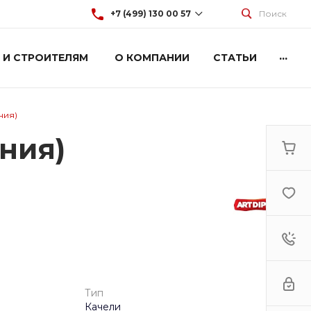
+7 (499) 130 00 57
Поиск
...
 И СТРОИТЕЛЯМ
О КОМПАНИИ
СТАТЬИ
+7 (499) 130 00 57
г. Москва, Марксистская 3
стр.2
Пн-Пт: 9:00-18:00
Cб-Вс: Выходной
ния)
hey@artdiplay.ru
ния)
Тип
Качели