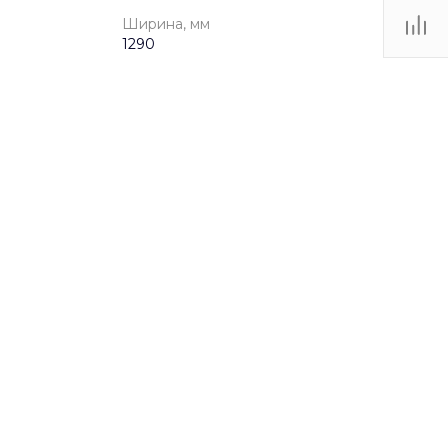
Ширина, мм
1290
от 3 до 12 лет
Качели
3548
1290