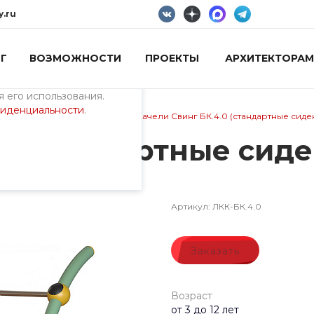
y.ru
Г
ВОЗМОЖНОСТИ
ПРОЕКТЫ
АРХИТЕКТОРАМ
пециалистами и
айте. Продолжая
 его использования.
фиденциальности
.
ия)
/
Качели и гамаки
/
Качели Свинг БК.4.0 (стандартные сиде
0 (стандартные сиде
Артикул:
ЛКК-БК.4.0
Заказать
Возраст
от 3 до 12 лет