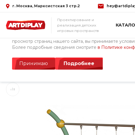
г. Москва, Марксистская 3 стр.2
hey@artdipla
Использование файлов Cookie
Проектирование и
КАТАЛО
реализация детских
Мы используем файлы cookie, разработанные нашими с
игровых пространств
третьими лицами, для анализа событий на нашем веб-с
просмотр страниц нашего сайта, вы принимаете условия
Более подробные сведения смотрите
в Политике кон
Главная
/
Каталог товаров
/
Детские площадки ArtDiPlay (Росс
Качели Свинг БК.4.
Принимаю
Подробнее