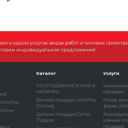
Высота, мм
Размеры зоны падения,
Материал
м о наших услугах, видах работ и типовых проектах
отовим индивидуальное предложение!
Способ установки
Каталог
Услуги
ОБОРУДОВАНИЕ И МАФ В
Уникальные
НАЛИЧИИ
площадки
ия)
Детские площадки ArtDiPlay
Малые архи
ArtDiPlay
(Россия)
формы (МА
 Cemer
Детские площадки Cemer
Многофунк
(Турция)
уличные сп
площадки
вета