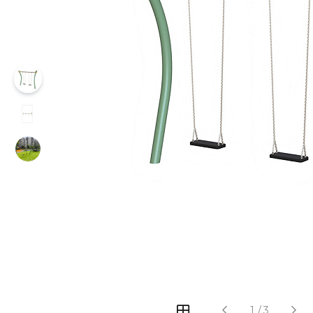
‹
›
1
/
3