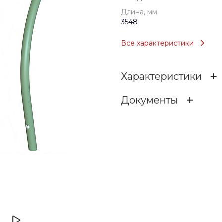
Длина, мм
3548
Все характеристики
Характеристики
Документы
Возраст
ЛКК-БК.4.0
Тип
136.73 КБ
.dwg
Длина, мм
Ширина, мм