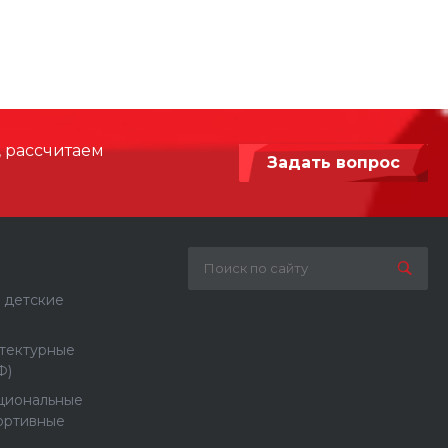
3010
 мм
7000 х 4000
Алюминий, Нержавеющая сталь
, рассчитаем
Задать вопрос
Бетонирование / анкерное крепление
 детские
тектурные
Ф)
циональные
ортивные