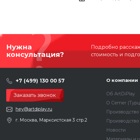
Нужна
Подробно расскаже
консультация?
стоимость и подг
О компании
+7 (499) 130 00 57
Об ArtDiPlay
Заказать звонок
О Сemer (Турц
hey@artdiplay.ru
Производство 
г. Москва, Марксистская 3 стр.2
Производство
Новости
Материалы и ц