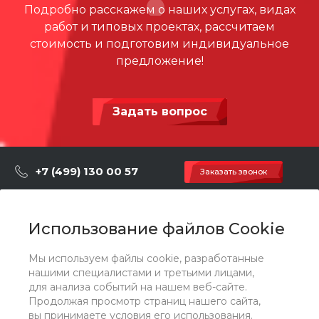
Ширина, мм
2000
Подробно расскажем о наших услугах, видах
работ и типовых проектах, рассчитаем
Высота, мм
3600
стоимость и подготовим индивидуальное
Размеры зоны падения, м
9200 х 7800
предложение!
м
Высота падения, мм
2200
Задать вопрос
Материал
Алюминий, Армированный
синтетический канат, Нер
жавеющая сталь
+7 (499) 130 00 57
Заказать звонок
Способ установки
Бетонирование / анкерно
е крепление
hey@artdiplay.ru
г. Москва, Марксистская 3 стр.2
Использование файлов Cookie
Мы используем файлы cookie, разработанные
О компании
нашими специалистами и третьими лицами,
для анализа событий на нашем веб-сайте.
Продолжая просмотр страниц нашего сайта,
Каталог
вы принимаете условия его использования.