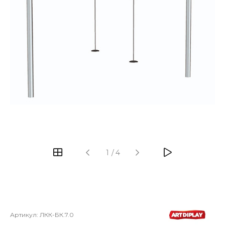
‹
›
1
/
4
Артикул:
ЛКК-БК.7.0